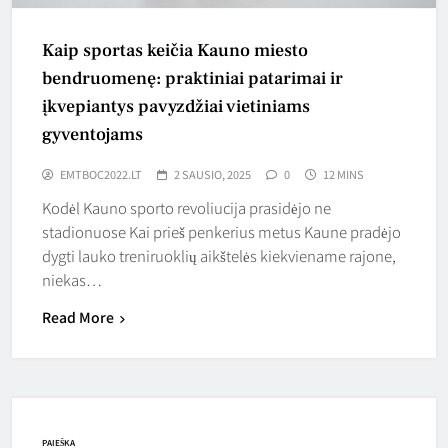
Kaip sportas keičia Kauno miesto
bendruomenę: praktiniai patarimai ir
įkvepiantys pavyzdžiai vietiniams
gyventojams
EMTBOC2022.LT
2 SAUSIO, 2025
0
12 MINS
Kodėl Kauno sporto revoliucija prasidėjo ne
stadionuose Kai prieš penkerius metus Kaune pradėjo
dygti lauko treniruoklių aikštelės kiekviename rajone,
niekas…
Read More
PAIEŠKA