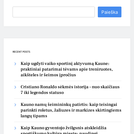
Paieška
RECENT POSTS
Kaip ugdyti vaiko sportinį aktyvumą Kaune:
praktiniai patarimai tėvams apie treniruotes,
aikšteles ir šeimos įpročius
Cristiano Ronaldo sėkmės istorija – nuo skaičiaus
7 iki legendos statuso
Kauno namų šeimininkų patirtis: kaip teisingai
parinkti roletus, žaliuzes ir markizes skirtingiems
langų tipams
Kaip Kauno gyventojo žvilgsnis atskleidžia
sportiškumo kultūrą mieste: naudingi