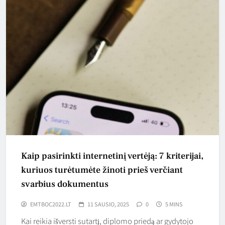
Kaip pasirinkti internetinį vertėją: 7 kriterijai,
kuriuos turėtumėte žinoti prieš verčiant
svarbius dokumentus
EMTBOC2022.LT
11 SAUSIO, 2025
0
5 MINS
Kai reikia išversti sutartį, diplomo priedą ar gydytojo