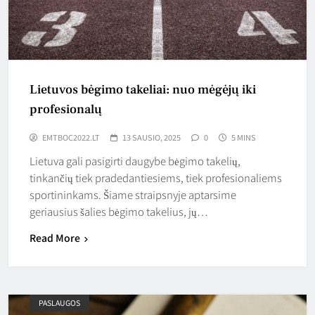
Lietuvos bėgimo takeliai: nuo mėgėjų iki
profesionalų
EMTBOC2022.LT
13 SAUSIO, 2025
0
5 MINS
Lietuva gali pasigirti daugybe bėgimo takelių,
tinkančių tiek pradedantiesiems, tiek profesionaliems
sportininkams. Šiame straipsnyje aptarsime
geriausius šalies bėgimo takelius, jų…
Read More
PASLAUGOS