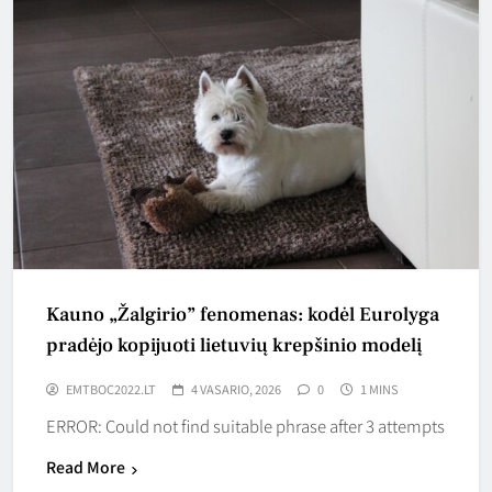
Kauno „Žalgirio” fenomenas: kodėl Eurolyga
pradėjo kopijuoti lietuvių krepšinio modelį
EMTBOC2022.LT
4 VASARIO, 2026
0
1 MINS
ERROR: Could not find suitable phrase after 3 attempts
Read More