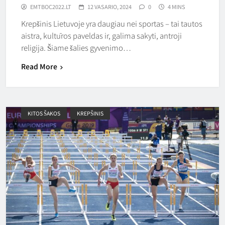
EMTBOC2022.LT
12 VASARIO, 2024
0
4 MINS
Krepšinis Lietuvoje yra daugiau nei sportas – tai tautos
aistra, kultūros paveldas ir, galima sakyti, antroji
religija. Šiame šalies gyvenimo…
Read More
KITOS ŠAKOS
KREPŠINIS