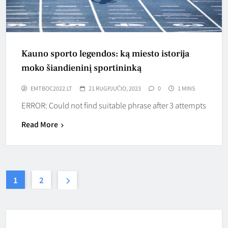
Kauno sporto legendos: ką miesto istorija
moko šiandieninį sportininką
EMTBOC2022.LT
21 RUGPJŪČIO, 2023
0
1 MINS
ERROR: Could not find suitable phrase after 3 attempts
Read More
1
2