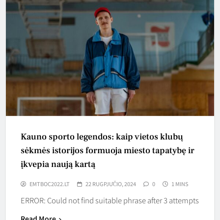
Kauno sporto legendos: kaip vietos klubų
sėkmės istorijos formuoja miesto tapatybę ir
įkvepia naują kartą
EMTBOC2022.LT
22 RUGPJŪČIO, 2024
0
1 MINS
ERROR: Could not find suitable phrase after 3 attempts
Read More