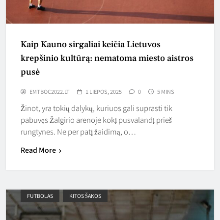
Kaip Kauno sirgaliai keičia Lietuvos
krepšinio kultūrą: nematoma miesto aistros
pusė
EMTBOC2022.LT
1 LIEPOS, 2025
0
5 MINS
Žinot, yra tokių dalykų, kuriuos gali suprasti tik
pabuvęs Žalgirio arenoje kokį pusvalandį prieš
rungtynes. Ne per patį žaidimą, o…
Read More
FUTBOLAS
KITOS ŠAKOS