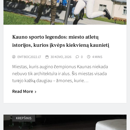
Kauno sporto legendos: miesto atletų
istorijos, kurios įkvėps kiekvieną kaunietį
EMTBOC2022.LT
30 KOVO, 2026
0
4 MINS
Miestas, kuris augino čempionus Kaunas niekada
nebuvo tik architektūra ir alus. Šis miestas visada
turėjo kažką daugiau – žmones, kurie…
Read More
KREPŠINIS