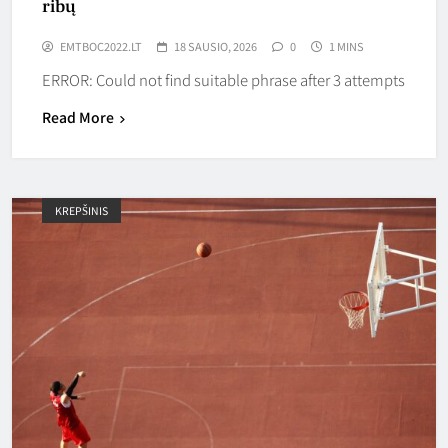
ribų
EMTBOC2022.LT
18 SAUSIO, 2026
0
1 MINS
ERROR: Could not find suitable phrase after 3 attempts
Read More
KREPŠINIS