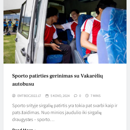
Sporto patirties gerinimas su Vakarėlių
autobusu
EMTBOC2022.LT
5 KOVO, 2024
0
7 MINS
Sporto srityje sirgalių patirtis yra tokia pat svarbi kaip ir
pats žaidimas. Nuo minios jaudulio iki sirgalių
draugystės – sporto…