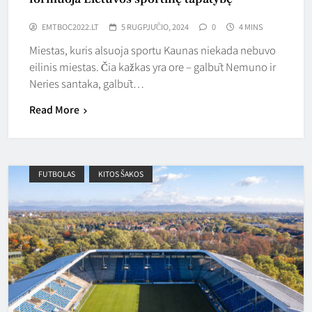
EMTBOC2022.LT
5 RUGPJŪČIO, 2024
0
4 MINS
Miestas, kuris alsuoja sportu Kaunas niekada nebuvo
eilinis miestas. Čia kažkas yra ore – galbūt Nemuno ir
Neries santaka, galbūt…
Read More
FUTBOLAS
KITOS ŠAKOS