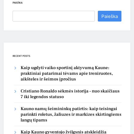
PAIEŠKA
Paieška
RECENT POSTS
Kaip ugdyti vaiko sportinį aktyvumą Kaune:
praktiniai patarimai tėvams apie treniruotes,
aikšteles ir šeimos įpročius
Cristiano Ronaldo sėkmės istorija – nuo skaičiaus
7 iki legendos statuso
Kauno namų šeimininkų patirtis: kaip teisingai
parinkti roletus, žaliuzes ir markizes skirtingiems
langų tipams
Kaip Kauno gyventojo žvilgsnis atskleidžia