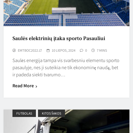
Saulės elektrinių įtaka sporto Pasauliui
EMTBOC2022.LT
10 LIEPOS, 2024
0
7 MINS
Saulės energija tampa vis svarbesniu elementu sporto
pasaulyje, nes ji suteikia ne tik ekonominę naudą, bet
ir padeda siekti tvarumo…
Read More
FUTBOLAS
KITOS ŠAKOS