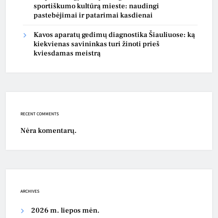
sportiškumo kultūrą mieste: naudingi
pastebėjimai ir patarimai kasdienai
Kavos aparatų gedimų diagnostika Šiauliuose: ką
kiekvienas savininkas turi žinoti prieš
kviesdamas meistrą
RECENT COMMENTS
Nėra komentarų.
ARCHIVES
2026 m. liepos mėn.