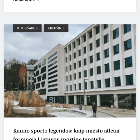
KITOS ŠAKOS
KREPŠINIS
Kauno sporto legendos: kaip miesto atletai
formuoja Lietuvos sportinę tapatybę