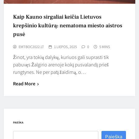
Kaip Kauno sirgaliai keičia Lietuvos
krepšinio kultūrą: nematoma miesto aistros
pusė
EMTBOC2022.LT
1 LIEPOS, 2025
0
5 MINS
Žinot, yra tokių dalykų, kuriuos gali suprasti tik
pabuvęs Žalgirio arenoje kokį pusvalandį prieš
rungtynes. Ne per patį žaidimą, o…
Read More
PAIEŠKA
Paieška