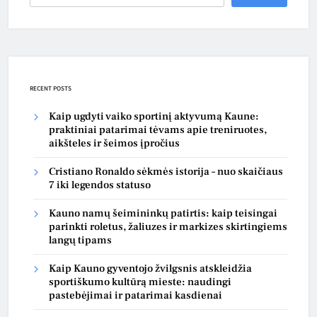
RECENT POSTS
Kaip ugdyti vaiko sportinį aktyvumą Kaune:
praktiniai patarimai tėvams apie treniruotes,
aikšteles ir šeimos įpročius
Cristiano Ronaldo sėkmės istorija – nuo skaičiaus
7 iki legendos statuso
Kauno namų šeimininkų patirtis: kaip teisingai
parinkti roletus, žaliuzes ir markizes skirtingiems
langų tipams
Kaip Kauno gyventojo žvilgsnis atskleidžia
sportiškumo kultūrą mieste: naudingi
pastebėjimai ir patarimai kasdienai