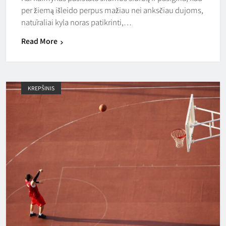
per žiemą išleido perpus mažiau nei anksčiau dujoms,
natūraliai kyla noras patikrinti,…
Read More
KREPŠINIS