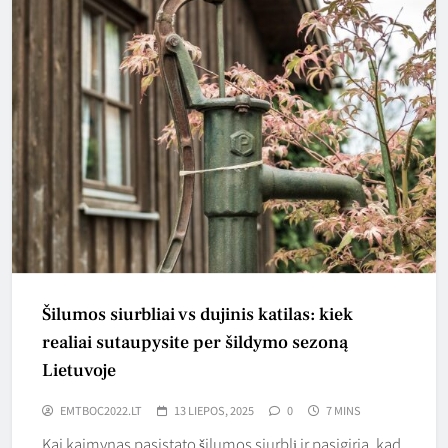
Šilumos siurbliai vs dujinis katilas: kiek
realiai sutaupysite per šildymo sezoną
Lietuvoje
EMTBOC2022.LT
13 LIEPOS, 2025
0
7 MINS
Kai kaimynas pasistato šilumos siurblį ir pasigiria, kad