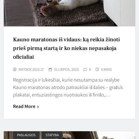
Kauno maratonas iš vidaus: ką reikia žinoti
prieš pirmą startą ir ko niekas nepasakoja
oficialiai
EMTBOC2022.LT
31 LIEPOS, 2025
0
6 MINS
Registracija ir lūkesčiai, kurie nesutampa su realybe
Kauno maratonas atrodo patraukliai iš šalies – gražūs
plakatai, entuziastingos nuotraukos iš finišo,…
Read More
PASLAUGOS
STATYBA