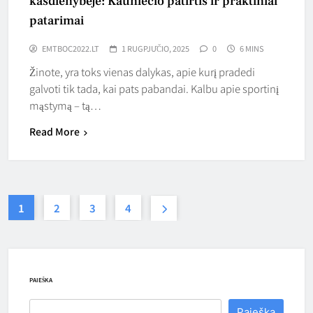
kasdienybėje: Kauniečio patirtis ir praktiniai
patarimai
EMTBOC2022.LT
1 RUGPJŪČIO, 2025
0
6 MINS
Žinote, yra toks vienas dalykas, apie kurį pradedi
galvoti tik tada, kai pats pabandai. Kalbu apie sportinį
mąstymą – tą…
Read More
1
2
3
4
PAIEŠKA
Paieška