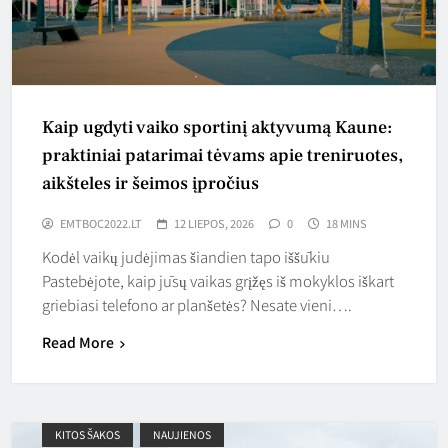
Kaip ugdyti vaiko sportinį aktyvumą Kaune:
praktiniai patarimai tėvams apie treniruotes,
aikšteles ir šeimos įpročius
EMTBOC2022.LT
12 LIEPOS, 2026
0
18 MINS
Kodėl vaikų judėjimas šiandien tapo iššūkiu
Pastebėjote, kaip jūsų vaikas grįžęs iš mokyklos iškart
griebiasi telefono ar planšetės? Nesate vieni….
Read More
KITOS ŠAKOS
NAUJIENOS