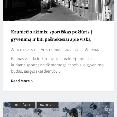
Kauniečio akimis: sportiškas požiūris į
gyvenimą ir kiti pašnekesiai apie viską
EMTBOC2022.LT
27 LAPKRIČIO, 2025
0
5 MINS
Kaunas visada turėjo savitą charakterį – miestas,
kuriame sportas ne tik pramoga ar hobis, o gyvenimo
būdas, įaugęs į kasdienybę…
Read More
KITOS ŠAKOS
NAUJIENOS