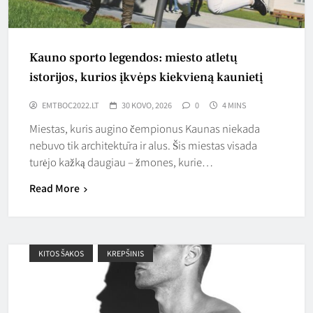
Kauno sporto legendos: miesto atletų
istorijos, kurios įkvėps kiekvieną kaunietį
EMTBOC2022.LT
30 KOVO, 2026
0
4 MINS
Miestas, kuris augino čempionus Kaunas niekada
nebuvo tik architektūra ir alus. Šis miestas visada
turėjo kažką daugiau – žmones, kurie…
Read More
KITOS ŠAKOS
KREPŠINIS