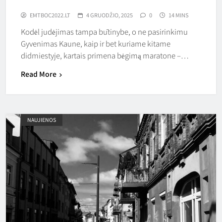
EMTBOC2022.LT
4 GRUODŽIO, 2025
0
14 MINS
Kodėl judėjimas tampa būtinybe, o ne pasirinkimu
Gyvenimas Kaune, kaip ir bet kuriame kitame
didmiestyje, kartais primena bėgimą maratone –…
Read More
NAUJIENOS