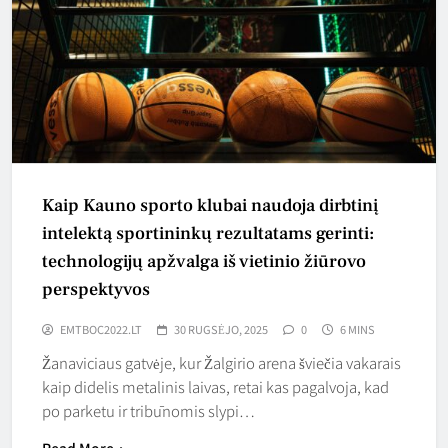
Kaip Kauno sporto klubai naudoja dirbtinį
intelektą sportininkų rezultatams gerinti:
technologijų apžvalga iš vietinio žiūrovo
perspektyvos
EMTBOC2022.LT
30 RUGSĖJO, 2025
0
6 MINS
Žanaviciaus gatvėje, kur Žalgirio arena šviečia vakarais
kaip didelis metalinis laivas, retai kas pagalvoja, kad
po parketu ir tribūnomis slypi…
Read More