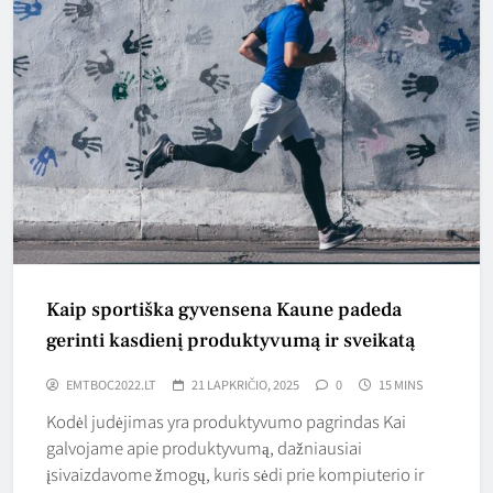
Kaip sportiška gyvensena Kaune padeda
gerinti kasdienį produktyvumą ir sveikatą
EMTBOC2022.LT
21 LAPKRIČIO, 2025
0
15 MINS
Kodėl judėjimas yra produktyvumo pagrindas Kai
galvojame apie produktyvumą, dažniausiai
įsivaizdavome žmogų, kuris sėdi prie kompiuterio ir