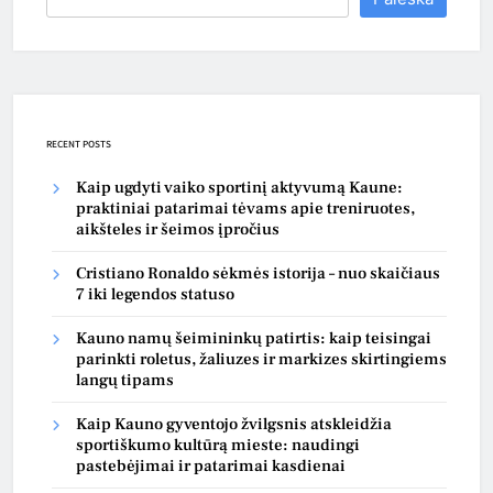
RECENT POSTS
Kaip ugdyti vaiko sportinį aktyvumą Kaune:
praktiniai patarimai tėvams apie treniruotes,
aikšteles ir šeimos įpročius
Cristiano Ronaldo sėkmės istorija – nuo skaičiaus
7 iki legendos statuso
Kauno namų šeimininkų patirtis: kaip teisingai
parinkti roletus, žaliuzes ir markizes skirtingiems
langų tipams
Kaip Kauno gyventojo žvilgsnis atskleidžia
sportiškumo kultūrą mieste: naudingi
pastebėjimai ir patarimai kasdienai