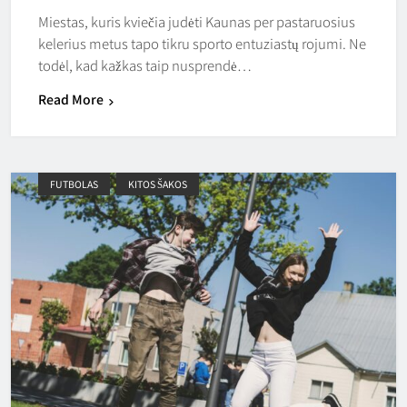
Miestas, kuris kviečia judėti Kaunas per pastaruosius
kelerius metus tapo tikru sporto entuziastų rojumi. Ne
todėl, kad kažkas taip nusprendė…
Read More
FUTBOLAS
KITOS ŠAKOS