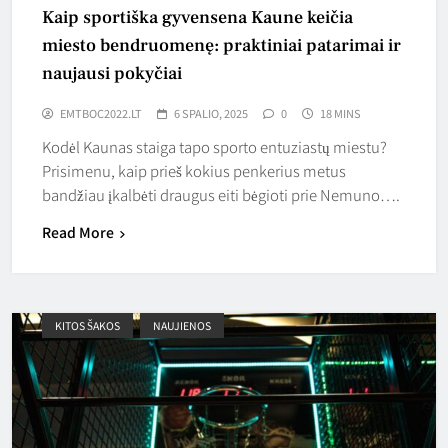
Kaip sportiška gyvensena Kaune keičia
miesto bendruomenę: praktiniai patarimai ir
naujausi pokyčiai
EMTBOC2022.LT
6 SPALIO, 2025
0
18 MINS
Kodėl Kaunas staiga tapo sporto entuziastų miestu?
Prisimenu, kaip prieš kokius penkerius metus
bandžiau įkalbėti draugus eiti bėgioti prie Nemuno….
Read More
KITOS ŠAKOS
NAUJIENOS