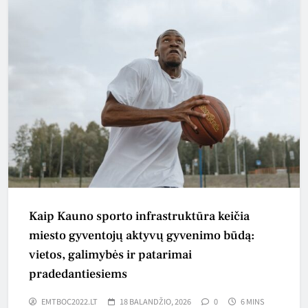
Kaip Kauno sporto infrastruktūra keičia
miesto gyventojų aktyvų gyvenimo būdą:
vietos, galimybės ir patarimai
pradedantiesiems
EMTBOC2022.LT
18 BALANDŽIO, 2026
0
6 MINS