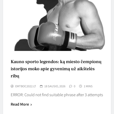
Kauno sporto legendos: ką miesto čempionų
istorijos moko apie gyvenimą už aikštelės
ribų
EMTBOC2022.LT
18 SAUSIO, 2026
0
1 MINS
ERROR: Could not find suitable phrase after 3 attempts
Read More