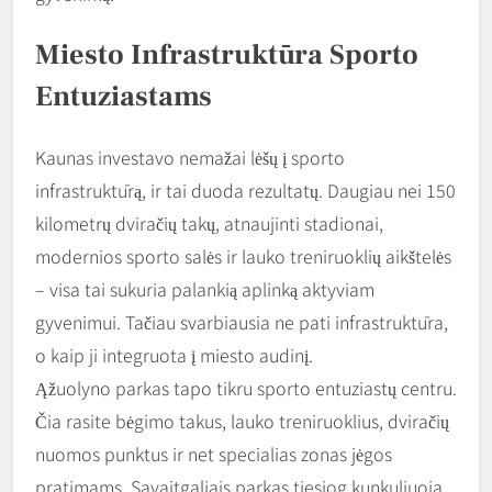
Miesto Infrastruktūra Sporto
Entuziastams
Kaunas investavo nemažai lėšų į sporto
infrastruktūrą, ir tai duoda rezultatų. Daugiau nei 150
kilometrų dviračių takų, atnaujinti stadionai,
modernios sporto salės ir lauko treniruoklių aikštelės
– visa tai sukuria palankią aplinką aktyviam
gyvenimui. Tačiau svarbiausia ne pati infrastruktūra,
o kaip ji integruota į miesto audinį.
Ąžuolyno parkas tapo tikru sporto entuziastų centru.
Čia rasite bėgimo takus, lauko treniruoklius, dviračių
nuomos punktus ir net specialias zonas jėgos
pratimams. Savaitgaliais parkas tiesiog kunkuliuoja