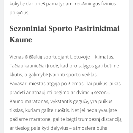
kokybę dar prieš pamatydami reikšmingus fizinius
pokyčius.
Sezoniniai Sporto Pasirinkimai
Kaune
Vienas iš iššūkių sportuojant Lietuvoje – klimatas.
Tačiau kauniečiai įrodė, kad oro sąlygos gali būti ne
kliūtis, o galimybė įvairinti sporto veiklas.
Pavasarį miestas atgyja po žiemos. Tai puikus laikas
pradėti ar atnaujinti bėgimo ar dviračių sezoną.
Kauno maratonas, vykstantis gegužę, yra puikus
tikslas, kuriam galite ruoštis. Net jei nedalyvaujate
pačiame maratone, galite bėgti trumpesnį distanciją
ar tiesiog palaikyti dalyvius – atmosfera būna