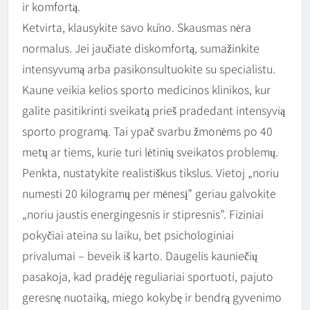
ir komfortą.
Ketvirta, klausykite savo kūno. Skausmas nėra
normalus. Jei jaučiate diskomfortą, sumažinkite
intensyvumą arba pasikonsultuokite su specialistu.
Kaune veikia kelios sporto medicinos klinikos, kur
galite pasitikrinti sveikatą prieš pradedant intensyvią
sporto programą. Tai ypač svarbu žmonėms po 40
metų ar tiems, kurie turi lėtinių sveikatos problemų.
Penkta, nustatykite realistiškus tikslus. Vietoj „noriu
numesti 20 kilogramų per mėnesį” geriau galvokite
„noriu jaustis energingesnis ir stipresnis”. Fiziniai
pokyčiai ateina su laiku, bet psichologiniai
privalumai – beveik iš karto. Daugelis kauniečių
pasakoja, kad pradėję reguliariai sportuoti, pajuto
geresnę nuotaiką, miego kokybę ir bendrą gyvenimo