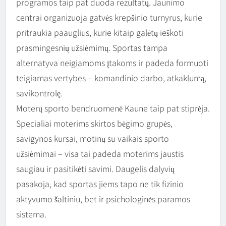
programos taip pat duoda rezultatų. Jaunimo
centrai organizuoja gatvės krepšinio turnyrus, kurie
pritraukia paauglius, kurie kitaip galėtų ieškoti
prasmingesnių užsiėmimų. Sportas tampa
alternatyva neigiamoms įtakoms ir padeda formuoti
teigiamas vertybes – komandinio darbo, atkaklumą,
savikontrolę.
Moterų sporto bendruomenė Kaune taip pat stiprėja.
Specialiai moterims skirtos bėgimo grupės,
savigynos kursai, motinų su vaikais sporto
užsiėmimai – visa tai padeda moterims jaustis
saugiau ir pasitikėti savimi. Daugelis dalyvių
pasakoja, kad sportas jiems tapo ne tik fizinio
aktyvumo šaltiniu, bet ir psichologinės paramos
sistema.