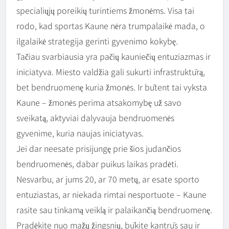
specialiųjų poreikių turintiems žmonėms. Visa tai
rodo, kad sportas Kaune nėra trumpalaikė mada, o
ilgalaikė strategija gerinti gyvenimo kokybę.
Tačiau svarbiausia yra pačių kauniečių entuziazmas ir
iniciatyva. Miesto valdžia gali sukurti infrastruktūrą,
bet bendruomenę kuria žmonės. Ir būtent tai vyksta
Kaune – žmonės perima atsakomybę už savo
sveikatą, aktyviai dalyvauja bendruomenės
gyvenime, kuria naujas iniciatyvas.
Jei dar neesate prisijungę prie šios judančios
bendruomenės, dabar puikus laikas pradėti.
Nesvarbu, ar jums 20, ar 70 metų, ar esate sporto
entuziastas, ar niekada rimtai nesportuote – Kaune
rasite sau tinkamą veiklą ir palaikančią bendruomenę.
Pradėkite nuo mažų žingsnių, būkite kantrūs sau ir