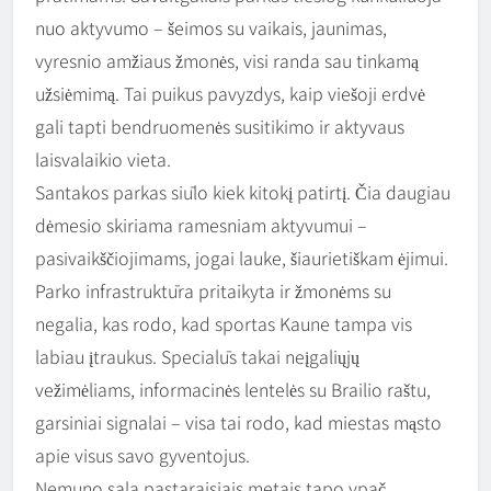
nuo aktyvumo – šeimos su vaikais, jaunimas,
vyresnio amžiaus žmonės, visi randa sau tinkamą
užsiėmimą. Tai puikus pavyzdys, kaip viešoji erdvė
gali tapti bendruomenės susitikimo ir aktyvaus
laisvalaikio vieta.
Santakos parkas siūlo kiek kitokį patirtį. Čia daugiau
dėmesio skiriama ramesniam aktyvumui –
pasivaikščiojimams, jogai lauke, šiaurietiškam ėjimui.
Parko infrastruktūra pritaikyta ir žmonėms su
negalia, kas rodo, kad sportas Kaune tampa vis
labiau įtraukus. Specialūs takai neįgaliųjų
vežimėliams, informacinės lentelės su Brailio raštu,
garsiniai signalai – visa tai rodo, kad miestas mąsto
apie visus savo gyventojus.
Nemuno sala pastaraisiais metais tapo ypač