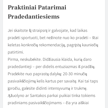
Praktiniai Patarimai
Pradedantiesiems
Jei skaitote šį straipsnį ir galvojate, kad laikas
pradėti sportuoti, bet nežinote nuo ko pradėti – štai
keletas konkrečių rekomendacijų, pagrįstų kauniečių
patirtimi.
Pirma, neskubėkite. Didžiausia klaida, kurią daro
pradedantieji – per didelis entuziazmas iš pradžių.
Pradėkite nuo paprastų dalykų: 20-30 minučių
pasivaikščiojimų kelis kartus per savaitę. Kai tai taps
įpročiu, galėsite didinti intensyvumą ir trukmę.
Ąžuolyno ar Santakos parkai puikiai tinka tokiems
pradiniams pasivaikščiojimams – čia yra aiškiai