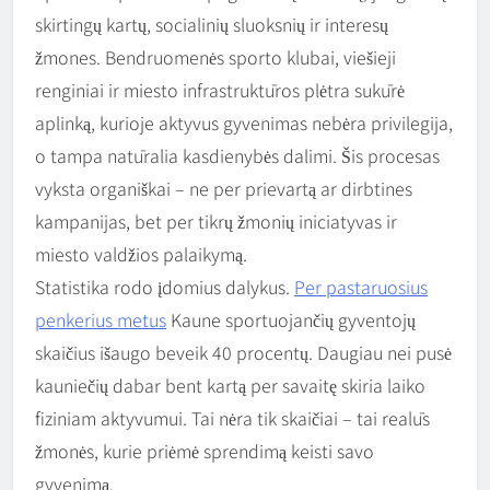
skirtingų kartų, socialinių sluoksnių ir interesų
žmones. Bendruomenės sporto klubai, viešieji
renginiai ir miesto infrastruktūros plėtra sukūrė
aplinką, kurioje aktyvus gyvenimas nebėra privilegija,
o tampa natūralia kasdienybės dalimi. Šis procesas
vyksta organiškai – ne per prievartą ar dirbtines
kampanijas, bet per tikrų žmonių iniciatyvas ir
miesto valdžios palaikymą.
Statistika rodo įdomius dalykus.
Per pastaruosius
penkerius metus
Kaune sportuojančių gyventojų
skaičius išaugo beveik 40 procentų. Daugiau nei pusė
kauniečių dabar bent kartą per savaitę skiria laiko
fiziniam aktyvumui. Tai nėra tik skaičiai – tai realūs
žmonės, kurie priėmė sprendimą keisti savo
gyvenimą.