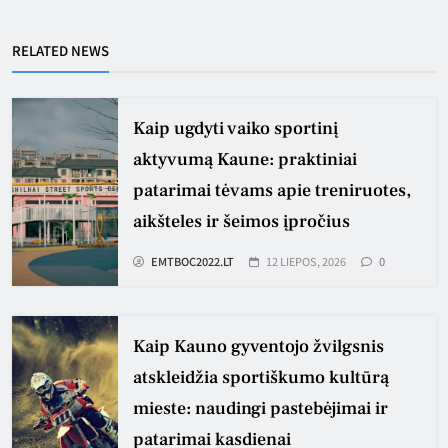
RELATED NEWS
Kaip ugdyti vaiko sportinį
aktyvumą Kaune: praktiniai
patarimai tėvams apie treniruotes,
aikšteles ir šeimos įpročius
EMTBOC2022.LT
12 LIEPOS, 2026
0
Kaip Kauno gyventojo žvilgsnis
atskleidžia sportiškumo kultūrą
mieste: naudingi pastebėjimai ir
patarimai kasdienai