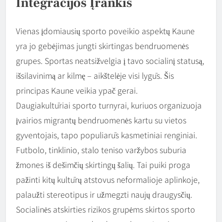
Integracijos Įrankis
Vienas įdomiausių sporto poveikio aspektų Kaune
yra jo gebėjimas jungti skirtingas bendruomenės
grupes. Sportas neatsižvelgia į tavo socialinį statusą,
išsilavinimą ar kilmę – aikštelėje visi lygūs. Šis
principas Kaune veikia ypač gerai.
Daugiakultūriai sporto turnyrai, kuriuos organizuoja
įvairios migrantų bendruomenės kartu su vietos
gyventojais, tapo populiarūs kasmetiniai renginiai.
Futbolo, tinklinio, stalo teniso varžybos suburia
žmones iš dešimčių skirtingų šalių. Tai puiki proga
pažinti kitų kultūrų atstovus neformalioje aplinkoje,
palaužti stereotipus ir užmegzti naujų draugysčių.
Socialinės atskirties rizikos grupėms skirtos sporto