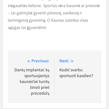
mėgaukitės kelione. Sportas nėra bausmė ar prievolė
– tai galimybė gyventi pilnesnį, sveikesnį ir
laimingesnį gyvenimą. O Kaunas suteikia visas
sąlygas tai įgyvendinti.
Navigacija
Previous:
Next:
tarp
Dantų implantai: ką
Kodėl svarbu
sportuojantys
sportuoti kasdien?
įrašų
kauniečiai turėtų
žinoti prieš
procedūrą