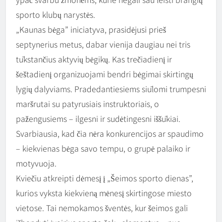
sporto klubų narystės.
„Kaunas bėga” iniciatyva, prasidėjusi prieš
septynerius metus, dabar vienija daugiau nei tris
tūkstančius aktyvių bėgikų. Kas trečiadienį ir
šeštadienį organizuojami bendri bėgimai skirtingų
lygių dalyviams. Pradedantiesiems siūlomi trumpesni
maršrutai su patyrusiais instruktoriais, o
pažengusiems – ilgesni ir sudėtingesni iššūkiai.
Svarbiausia, kad čia nėra konkurencijos ar spaudimo
– kiekvienas bėga savo tempu, o grupė palaiko ir
motyvuoja.
Kviečiu atkreipti dėmesį į „Šeimos sporto dienas”,
kurios vyksta kiekvieną mėnesį skirtingose miesto
vietose. Tai nemokamos šventės, kur šeimos gali