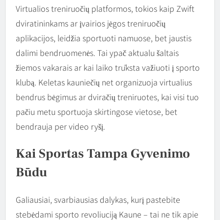
Virtualios treniruočių platformos, tokios kaip Zwift
dviratininkams ar įvairios jėgos treniruočių
aplikacijos, leidžia sportuoti namuose, bet jaustis
dalimi bendruomenės. Tai ypač aktualu šaltais
žiemos vakarais ar kai laiko trūksta važiuoti į sporto
klubą. Keletas kauniečių net organizuoja virtualius
bendrus bėgimus ar dviračių treniruotes, kai visi tuo
pačiu metu sportuoja skirtingose vietose, bet
bendrauja per video ryšį.
Kai Sportas Tampa Gyvenimo
Būdu
Galiausiai, svarbiausias dalykas, kurį pastebite
stebėdami sporto revoliuciją Kaune – tai ne tik apie