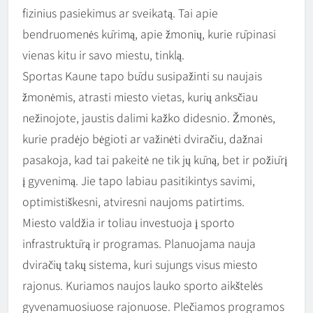
fizinius pasiekimus ar sveikatą. Tai apie
bendruomenės kūrimą, apie žmonių, kurie rūpinasi
vienas kitu ir savo miestu, tinklą.
Sportas Kaune tapo būdu susipažinti su naujais
žmonėmis, atrasti miesto vietas, kurių anksčiau
nežinojote, jaustis dalimi kažko didesnio. Žmonės,
kurie pradėjo bėgioti ar važinėti dviračiu, dažnai
pasakoja, kad tai pakeitė ne tik jų kūną, bet ir požiūrį
į gyvenimą. Jie tapo labiau pasitikintys savimi,
optimistiškesni, atviresni naujoms patirtims.
Miesto valdžia ir toliau investuoja į sporto
infrastruktūrą ir programas. Planuojama nauja
dviračių takų sistema, kuri sujungs visus miesto
rajonus. Kuriamos naujos lauko sporto aikštelės
gyvenamuosiuose rajonuose. Plečiamos programos