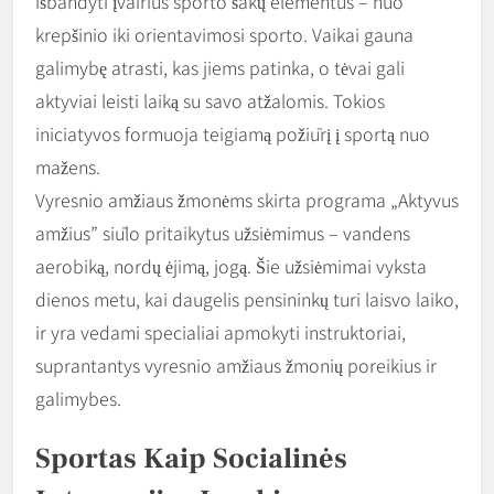
išbandyti įvairius sporto šakų elementus – nuo
krepšinio iki orientavimosi sporto. Vaikai gauna
galimybę atrasti, kas jiems patinka, o tėvai gali
aktyviai leisti laiką su savo atžalomis. Tokios
iniciatyvos formuoja teigiamą požiūrį į sportą nuo
mažens.
Vyresnio amžiaus žmonėms skirta programa „Aktyvus
amžius” siūlo pritaikytus užsiėmimus – vandens
aerobiką, nordų ėjimą, jogą. Šie užsiėmimai vyksta
dienos metu, kai daugelis pensininkų turi laisvo laiko,
ir yra vedami specialiai apmokyti instruktoriai,
suprantantys vyresnio amžiaus žmonių poreikius ir
galimybes.
Sportas Kaip Socialinės