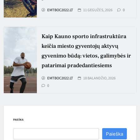
EMTBOC2022.LT
11 GEGUŽĖS, 2026
0
Kaip Kauno sporto infrastruktūra
keičia miesto gyventojų aktyvų
gyvenimo būdą: vietos, galimybės ir
patarimai pradedantiesiems
EMTBOC2022.LT
18 BALANDŽIO, 2026
0
PAIEŠKA
Paieška