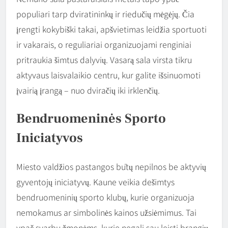
populiari tarp dviratininkų ir riedučių mėgėjų. Čia
įrengti kokybiški takai, apšvietimas leidžia sportuoti
ir vakarais, o reguliariai organizuojami renginiai
pritraukia šimtus dalyvių. Vasarą sala virsta tikru
aktyvaus laisvalaikio centru, kur galite išsinuomoti
įvairią įrangą – nuo dviračių iki irklenčių.
Bendruomeninės Sporto
Iniciatyvos
Miesto valdžios pastangos būtų nepilnos be aktyvių
gyventojų iniciatyvų. Kaune veikia dešimtys
bendruomeninių sporto klubų, kurie organizuoja
nemokamus ar simbolinės kainos užsiėmimus. Tai
ypač svarbu žmonėms, kurie negali sau leisti brangių