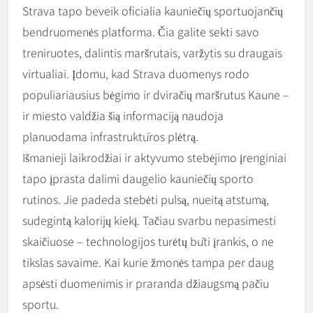
Strava tapo beveik oficialia kauniečių sportuojančių
bendruomenės platforma. Čia galite sekti savo
treniruotes, dalintis maršrutais, varžytis su draugais
virtualiai. Įdomu, kad Strava duomenys rodo
populiariausius bėgimo ir dviračių maršrutus Kaune –
ir miesto valdžia šią informaciją naudoja
planuodama infrastruktūros plėtrą.
Išmanieji laikrodžiai ir aktyvumo stebėjimo įrenginiai
tapo įprasta dalimi daugelio kauniečių sporto
rutinos. Jie padeda stebėti pulsą, nueitą atstumą,
sudegintą kalorijų kiekį. Tačiau svarbu nepasimesti
skaičiuose – technologijos turėtų būti įrankis, o ne
tikslas savaime. Kai kurie žmonės tampa per daug
apsėsti duomenimis ir praranda džiaugsmą pačiu
sportu.