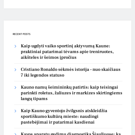
RECENT POSTS
Kaip ugdyti vaiko sportinį aktyvumą Kaune:
praktiniai patarimai tėvams apie treniruotes,
aikšteles ir šeimos įpročius
Cristiano Ronaldo sėkmės istorija – nuo skaičiaus
7 iki legendos statuso
Kauno namų šeimininkų patirtis: kaip teisingai
parinkti roletus, žaliuzes ir markizes skirtingiems
langų tipams
Kaip Kauno gyventojo žvilgsnis atskleidžia
sportiškumo kultūrą mieste: naudingi
pastebėjimai ir patarimai kasdienai
Kavos aparatų gedimų diagnostika Šiauliuose: ką