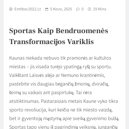
Emtboc2022.lt
5 Kovo, 2025
0
19 Mins
Sportas Kaip Bendruomenės
Transformacijos Variklis
Kaunas niekada nebuvo tik pramonės ar kultūros
miestas – jis visada turėjo ypatingą ryšį su sportu.
Vaikštant Laisvės alėja ar Nemuno krantinėmis,
pastebite vis daugiau bėgančių žmonių, dviračių,
šeimų su vaikais ant paspirtukų. Tai nėra
atsitiktinumas. Pastaraisiais metais Kaune vyko tikra
sporto revoliucija, kuri keičia ne tik miesto vaizdą,
bet ir gyventojų mąstymą apie sveiką gyvenimo būdą.
Sportas tapo vienu iš pagrindinių veiksnių, jungančių