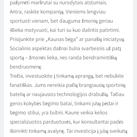
pažymėti maršrutai su nurodytais atstumais.
Antra, raskite kompaniją. Vieniems lengviau
sportuoti vienam, bet dauguma žmonių geriau
išlieka motyvuoti, kai turi su kuo dalintis patirtimi.
Prisijunkite prie „Kaunas bėga” ar panašių iniciatyvų.
Socialinis aspektas dažnai būna svarbesnis už patį
sportą – žmonės lieka, nes randa bendramintišką
bendruomenę.
Trečia, investuokite į tinkamą aprangą, bet nebūkite
fanatiškas. Jums nereikia pačių brangiausių sportinių
batelių ar naujausios technologijos drabužių. Tačiau
geros kokybės bėgimo batai, tinkami jūsų pėdai ir
bėgimo stiliui, yra būtini. Kaune veikia kelios
specializuotos parduotuvės, kur konsultantai padės
išsirinkti tinkamą avalynę. Tai investicija į jūsų sveikatą