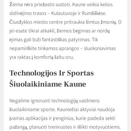
Žiema nėra priežastis sustoti. Kaune veikia kelios
slidinėjimo trasos – Kulautuvoje ir Rumšiškėse.
Čiuožyklos miesto centre pritraukia šimtus žmonių. O
jei esate tikrai atkakli, žiemos bėgimas ar nordų
ėjimas gali būti fantastiškas patyrimas. Tik
nepamirškite tinkamos aprangos – sluoksniavimas
yra raktas į komfortą šaltu oru.
Technologijos Ir Sportas
Šiuolaikiniame Kaune
Negalime ignoruoti technologijų vaidmens
šiuolaikiniame sporte. Kauniečiai aktyviai naudoja
įvairias aplikacijas ir įrenginius, kurie padeda sekti
pažangą, planuoti treniruotes ir išlikti motyvuotiems.