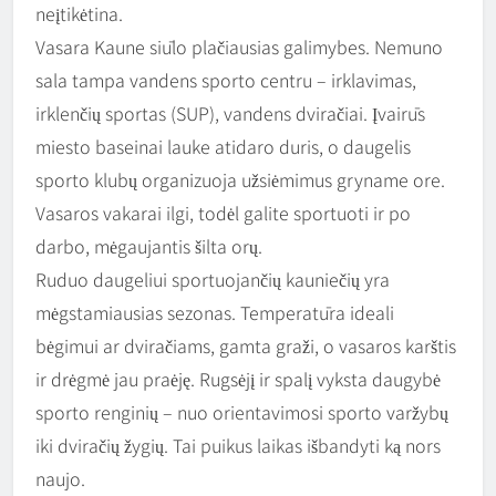
neįtikėtina.
Vasara Kaune siūlo plačiausias galimybes. Nemuno
sala tampa vandens sporto centru – irklavimas,
irklenčių sportas (SUP), vandens dviračiai. Įvairūs
miesto baseinai lauke atidaro duris, o daugelis
sporto klubų organizuoja užsiėmimus gryname ore.
Vasaros vakarai ilgi, todėl galite sportuoti ir po
darbo, mėgaujantis šilta orų.
Ruduo daugeliui sportuojančių kauniečių yra
mėgstamiausias sezonas. Temperatūra ideali
bėgimui ar dviračiams, gamta graži, o vasaros karštis
ir drėgmė jau praėję. Rugsėjį ir spalį vyksta daugybė
sporto renginių – nuo orientavimosi sporto varžybų
iki dviračių žygių. Tai puikus laikas išbandyti ką nors
naujo.