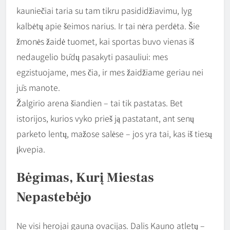
kauniečiai taria su tam tikru pasididžiavimu, lyg
kalbėtų apie šeimos narius. Ir tai nėra perdėta. Šie
žmonės žaidė tuomet, kai sportas buvo vienas iš
nedaugelio būdų pasakyti pasauliui: mes
egzistuojame, mes čia, ir mes žaidžiame geriau nei
jūs manote.
Žalgirio arena šiandien – tai tik pastatas. Bet
istorijos, kurios vyko prieš ją pastatant, ant senų
parketo lentų, mažose salėse – jos yra tai, kas iš tiesų
įkvepia.
Bėgimas, Kurį Miestas
Nepastebėjo
Ne visi herojai gauna ovacijas. Dalis Kauno atletų –