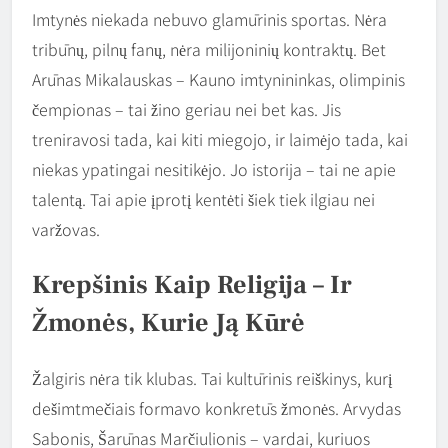
Imtynės niekada nebuvo glamūrinis sportas. Nėra
tribūnų, pilnų fanų, nėra milijoninių kontraktų. Bet
Arūnas Mikalauskas – Kauno imtynininkas, olimpinis
čempionas – tai žino geriau nei bet kas. Jis
treniravosi tada, kai kiti miegojo, ir laimėjo tada, kai
niekas ypatingai nesitikėjo. Jo istorija – tai ne apie
talentą. Tai apie įprotį kentėti šiek tiek ilgiau nei
varžovas.
Krepšinis Kaip Religija – Ir
Žmonės, Kurie Ją Kūrė
Žalgiris nėra tik klubas. Tai kultūrinis reiškinys, kurį
dešimtmečiais formavo konkretūs žmonės. Arvydas
Sabonis, Šarūnas Marčiulionis – vardai, kuriuos