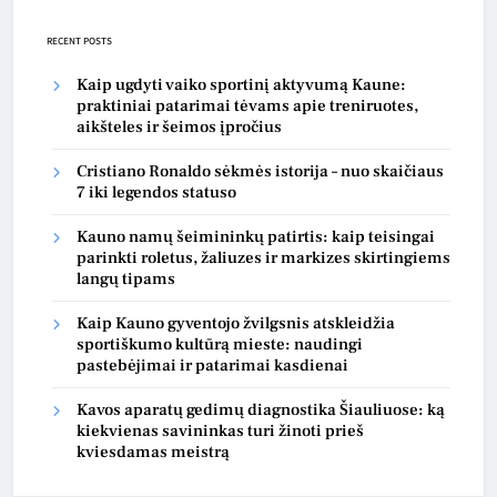
RECENT POSTS
Kaip ugdyti vaiko sportinį aktyvumą Kaune:
praktiniai patarimai tėvams apie treniruotes,
aikšteles ir šeimos įpročius
Cristiano Ronaldo sėkmės istorija – nuo skaičiaus
7 iki legendos statuso
Kauno namų šeimininkų patirtis: kaip teisingai
parinkti roletus, žaliuzes ir markizes skirtingiems
langų tipams
Kaip Kauno gyventojo žvilgsnis atskleidžia
sportiškumo kultūrą mieste: naudingi
pastebėjimai ir patarimai kasdienai
Kavos aparatų gedimų diagnostika Šiauliuose: ką
kiekvienas savininkas turi žinoti prieš
kviesdamas meistrą