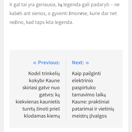
Ir gal tai yra geriausia, ką legenda gali padaryti – ne
kabėti ant sienos, o gyventi žmonėse, kurie dar net
nežino, kad taps kita legenda.
Navigacija
Previous:
Next:
tarp
Kodėl trinkelių
Kaip pailginti
kokybė Kaune
elektrinio
įrašų
skiriasi gatvė nuo
paspirtuko
gatvės: ką
tarnavimo laiką
kiekvienas kaunietis
Kaune: praktiniai
turėtų žinoti prieš
patarimai ir vietinių
klodamas kiemą
meistrų įžvalgos