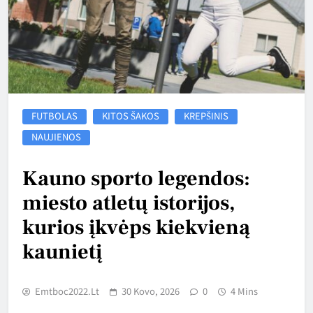
FUTBOLAS
KITOS ŠAKOS
KREPŠINIS
NAUJIENOS
Kauno sporto legendos:
miesto atletų istorijos,
kurios įkvėps kiekvieną
kaunietį
Emtboc2022.lt
30 Kovo, 2026
0
4 Mins