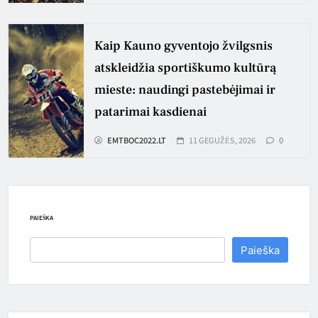
Kaip Kauno gyventojo žvilgsnis
atskleidžia sportiškumo kultūrą
mieste: naudingi pastebėjimai ir
patarimai kasdienai
EMTBOC2022.LT
11 GEGUŽĖS, 2026
0
PAIEŠKA
Paieška