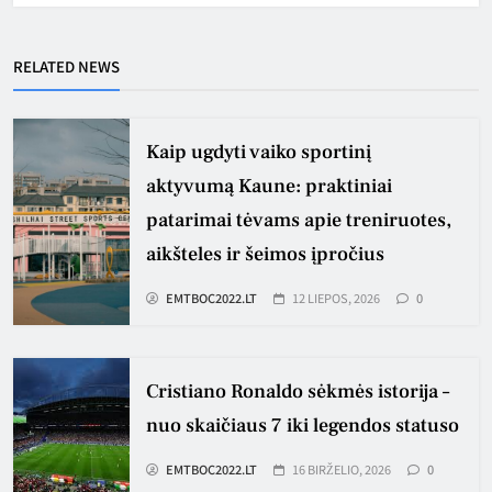
RELATED NEWS
Kaip ugdyti vaiko sportinį
aktyvumą Kaune: praktiniai
patarimai tėvams apie treniruotes,
aikšteles ir šeimos įpročius
EMTBOC2022.LT
12 LIEPOS, 2026
0
Cristiano Ronaldo sėkmės istorija –
nuo skaičiaus 7 iki legendos statuso
EMTBOC2022.LT
16 BIRŽELIO, 2026
0