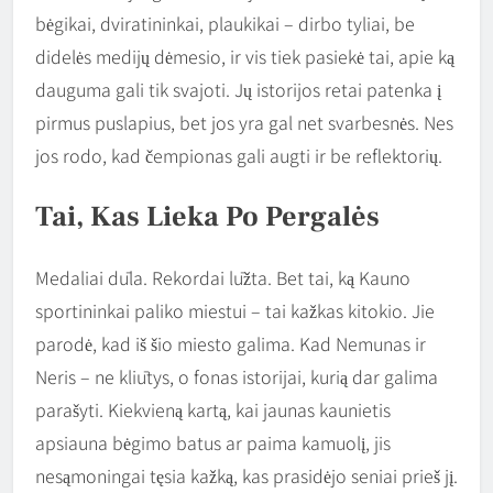
bėgikai, dviratininkai, plaukikai – dirbo tyliai, be
didelės medijų dėmesio, ir vis tiek pasiekė tai, apie ką
dauguma gali tik svajoti. Jų istorijos retai patenka į
pirmus puslapius, bet jos yra gal net svarbesnės. Nes
jos rodo, kad čempionas gali augti ir be reflektorių.
Tai, Kas Lieka Po Pergalės
Medaliai dūla. Rekordai lūžta. Bet tai, ką Kauno
sportininkai paliko miestui – tai kažkas kitokio. Jie
parodė, kad iš šio miesto galima. Kad Nemunas ir
Neris – ne kliūtys, o fonas istorijai, kurią dar galima
parašyti. Kiekvieną kartą, kai jaunas kaunietis
apsiauna bėgimo batus ar paima kamuolį, jis
nesąmoningai tęsia kažką, kas prasidėjo seniai prieš jį.