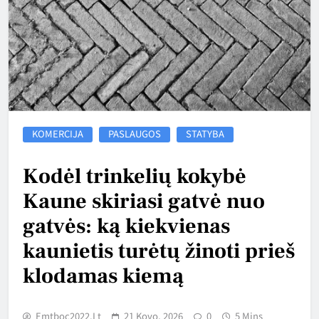
KOMERCIJA
PASLAUGOS
STATYBA
Kodėl trinkelių kokybė
Kaune skiriasi gatvė nuo
gatvės: ką kiekvienas
kaunietis turėtų žinoti prieš
klodamas kiemą
Emtboc2022.lt
21 Kovo, 2026
0
5 Mins