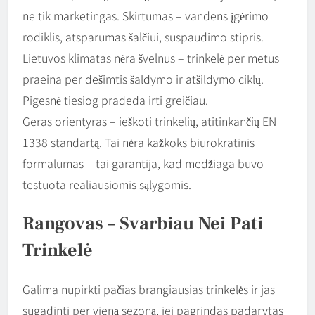
ne tik marketingas. Skirtumas – vandens įgėrimo
rodiklis, atsparumas šalčiui, suspaudimo stipris.
Lietuvos klimatas nėra švelnus – trinkelė per metus
praeina per dešimtis šaldymo ir atšildymo ciklų.
Pigesnė tiesiog pradeda irti greičiau.
Geras orientyras – ieškoti trinkelių, atitinkančių EN
1338 standartą. Tai nėra kažkoks biurokratinis
formalumas – tai garantija, kad medžiaga buvo
testuota realiausiomis sąlygomis.
Rangovas – Svarbiau Nei Pati
Trinkelė
Galima nupirkti pačias brangiausias trinkelės ir jas
sugadinti per vieną sezoną, jei pagrindas padarytas