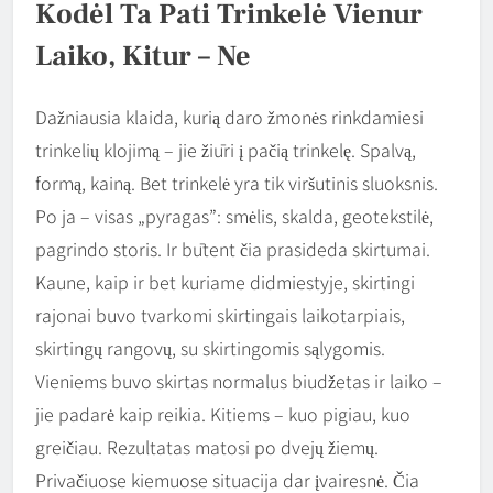
Kodėl Ta Pati Trinkelė Vienur
Laiko, Kitur – Ne
Dažniausia klaida, kurią daro žmonės rinkdamiesi
trinkelių klojimą – jie žiūri į pačią trinkelę. Spalvą,
formą, kainą. Bet trinkelė yra tik viršutinis sluoksnis.
Po ja – visas „pyragas”: smėlis, skalda, geotekstilė,
pagrindo storis. Ir būtent čia prasideda skirtumai.
Kaune, kaip ir bet kuriame didmiestyje, skirtingi
rajonai buvo tvarkomi skirtingais laikotarpiais,
skirtingų rangovų, su skirtingomis sąlygomis.
Vieniems buvo skirtas normalus biudžetas ir laiko –
jie padarė kaip reikia. Kitiems – kuo pigiau, kuo
greičiau. Rezultatas matosi po dvejų žiemų.
Privačiuose kiemuose situacija dar įvairesnė. Čia