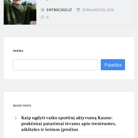
EMTBOC2022.LT
30 BALANDŽIO, 2026
0
PAIEŠKA
Paieška
RECENT POSTS
Kaip ugdyti vaiko sportinį aktyvumą Kaune:
praktiniai patarimai tėvams apie treniruotes,
aikšteles ir šeimos įpročius