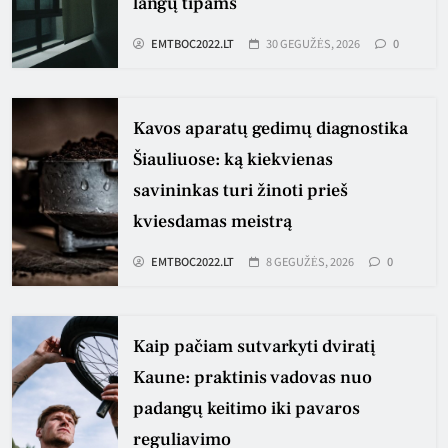
langų tipams
EMTBOC2022.LT
30 GEGUŽĖS, 2026
0
Kavos aparatų gedimų diagnostika
Šiauliuose: ką kiekvienas
savininkas turi žinoti prieš
kviesdamas meistrą
EMTBOC2022.LT
8 GEGUŽĖS, 2026
0
Kaip pačiam sutvarkyti dviratį
Kaune: praktinis vadovas nuo
padangų keitimo iki pavaros
reguliavimo