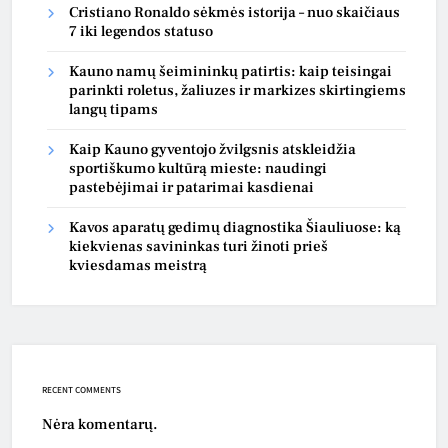
Cristiano Ronaldo sėkmės istorija – nuo skaičiaus
7 iki legendos statuso
Kauno namų šeimininkų patirtis: kaip teisingai
parinkti roletus, žaliuzes ir markizes skirtingiems
langų tipams
Kaip Kauno gyventojo žvilgsnis atskleidžia
sportiškumo kultūrą mieste: naudingi
pastebėjimai ir patarimai kasdienai
Kavos aparatų gedimų diagnostika Šiauliuose: ką
kiekvienas savininkas turi žinoti prieš
kviesdamas meistrą
RECENT COMMENTS
Nėra komentarų.