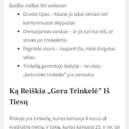
žaidžia visiškai kiti veiksniai:
Grunto tipas – Kaune jis labai skiriasi net
kaimyniniuose sklypuose
Drenuojamas vanduo – ar jis turi kur eiti, ar
stovės po trinkelėmis
Pagrindo storis – taupant čia, moki dvigubai
vėliau
Trinkelių gamintojo kokybė – ne visos
„betoninės trinkelės” yra vienodos
Ką Reiškia „gera Trinkelė” Iš
Tiesų
Rinkoje yra trinkelių, kurios kainuoja 8 eurus už
kvadratinį metrą, ir tokių, kurios kainuoja 25. Ir ne, tai