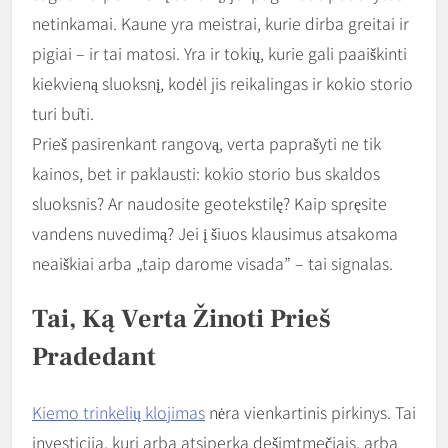
netinkamai. Kaune yra meistrai, kurie dirba greitai ir
pigiai – ir tai matosi. Yra ir tokių, kurie gali paaiškinti
kiekvieną sluoksnį, kodėl jis reikalingas ir kokio storio
turi būti.
Prieš pasirenkant rangovą, verta paprašyti ne tik
kainos, bet ir paklausti: kokio storio bus skaldos
sluoksnis? Ar naudosite geotekstilę? Kaip spręsite
vandens nuvedimą? Jei į šiuos klausimus atsakoma
neaiškiai arba „taip darome visada” – tai signalas.
Tai, Ką Verta Žinoti Prieš
Pradedant
Kiemo trinkelių klojimas
nėra vienkartinis pirkinys. Tai
investicija, kuri arba atsiperka dešimtmečiais, arba