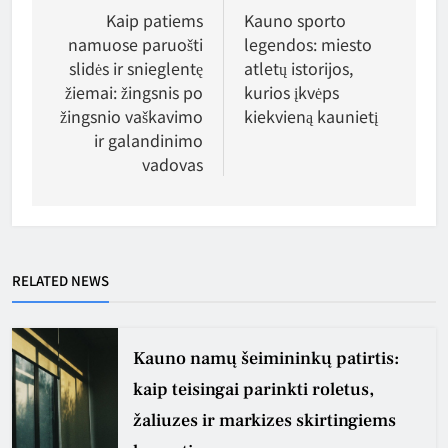
tarp
Kaip patiems
Kauno sporto
namuose paruošti
legendos: miesto
įrašų
slidės ir snieglentę
atletų istorijos,
žiemai: žingsnis po
kurios įkvėps
žingsnio vaškavimo
kiekvieną kaunietį
ir galandinimo
vadovas
RELATED NEWS
Kauno namų šeimininkų patirtis:
kaip teisingai parinkti roletus,
žaliuzes ir markizes skirtingiems