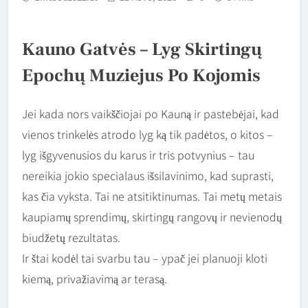
Kauno Gatvės – Lyg Skirtingų
Epochų Muziejus Po Kojomis
Jei kada nors vaikščiojai po Kauną ir pastebėjai, kad
vienos trinkelės atrodo lyg ką tik padėtos, o kitos –
lyg išgyvenusios du karus ir tris potvynius – tau
nereikia jokio specialaus išsilavinimo, kad suprasti,
kas čia vyksta. Tai ne atsitiktinumas. Tai metų metais
kaupiamų sprendimų, skirtingų rangovų ir nevienodų
biudžetų rezultatas.
Ir štai kodėl tai svarbu tau – ypač jei planuoji kloti
kiemą, privažiavimą ar terasą.