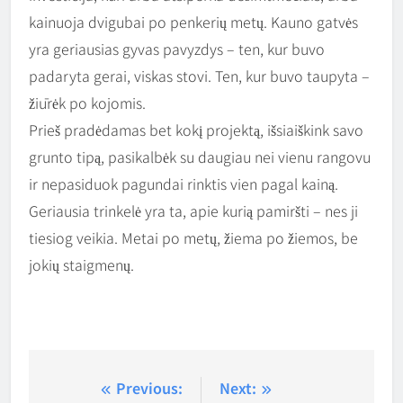
kainuoja dvigubai po penkerių metų. Kauno gatvės
yra geriausias gyvas pavyzdys – ten, kur buvo
padaryta gerai, viskas stovi. Ten, kur buvo taupyta –
žiūrėk po kojomis.
Prieš pradėdamas bet kokį projektą, išsiaiškink savo
grunto tipą, pasikalbėk su daugiau nei vienu rangovu
ir nepasiduok pagundai rinktis vien pagal kainą.
Geriausia trinkelė yra ta, apie kurią pamiršti – nes ji
tiesiog veikia. Metai po metų, žiema po žiemos, be
jokių staigmenų.
Navigacija
Previous:
Next: