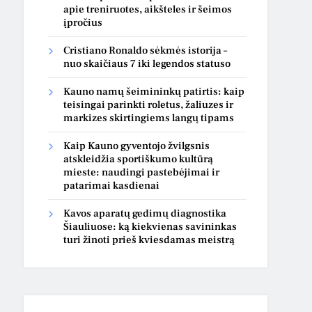
apie treniruotes, aikšteles ir šeimos
įpročius
Cristiano Ronaldo sėkmės istorija –
nuo skaičiaus 7 iki legendos statuso
Kauno namų šeimininkų patirtis: kaip
teisingai parinkti roletus, žaliuzes ir
markizes skirtingiems langų tipams
Kaip Kauno gyventojo žvilgsnis
atskleidžia sportiškumo kultūrą
mieste: naudingi pastebėjimai ir
patarimai kasdienai
Kavos aparatų gedimų diagnostika
Šiauliuose: ką kiekvienas savininkas
turi žinoti prieš kviesdamas meistrą