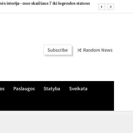
, žaliuzes ir markizes skirtingiems langų tipams
e: naudingi pastebėjimai ir patarimai kasdienai
s apie treniruotes, aikšteles ir šeimos įpročius
s istorija – nuo skaičiaus 7 iki legendos statuso
Subscribe
Random News
, žaliuzes ir markizes skirtingiems langų tipams
e: naudingi pastebėjimai ir patarimai kasdienai
os
Paslaugos
Statyba
Sveikata