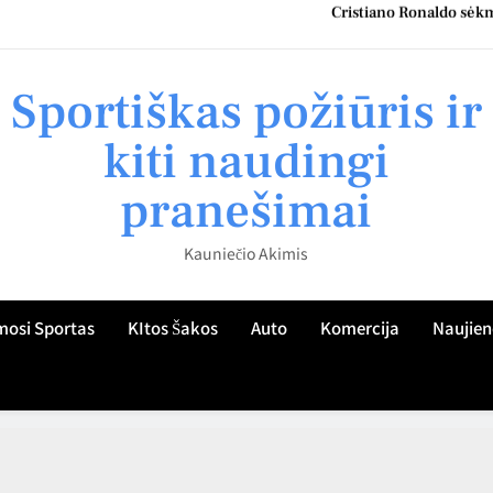
Kauno namų šeimininkų patirtis: kaip teisingai parinkti roletus
Kaip Kauno gyventojo žvilgsnis atskleidžia sportiškumo kultūrą miest
Sportiškas požiūris ir
Kaip ugdyti vaiko sportinį aktyvumą Kaune: praktiniai patarimai tėvam
kiti naudingi
Cristiano Ronaldo sėkmė
pranešimai
Kauno namų šeimininkų patirtis: kaip teisingai parinkti roletus
Kauniečio Akimis
Kaip Kauno gyventojo žvilgsnis atskleidžia sportiškumo kultūrą miest
mosi Sportas
KItos Šakos
Auto
Komercija
Naujien