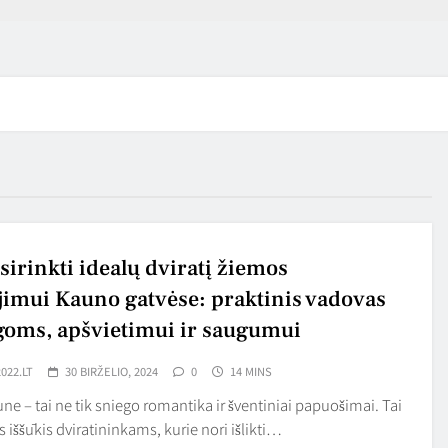
sirinkti idealų dviratį žiemos
jimui Kauno gatvėse: praktinis vadovas
oms, apšvietimui ir saugumui
022.LT
30 BIRŽELIO, 2024
0
14 MINS
e – tai ne tik sniego romantika ir šventiniai papuošimai. Tai
as iššūkis dviratininkams, kurie nori išlikti…