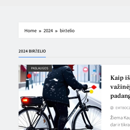
Home
2024
birželio
2024 BIRŽELIO
PASLAUGOS
Kaip iš
važinė
padang
EMTBOC2
Žiema Kaun
dar ir tikr