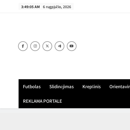
Skip
3:49:06 AM
6 rugpjūčio, 2026
to
content
Futbolas
Slidinėjimas
Krepšinis
Orientavi
REKLAMA PORTALE