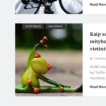
Read Mor
KITOS ŠAKOS
NAUJIENOS
Kaip s
mitybo
vietin
EMTBOC2
Kodėl sub
ką? Galite
rezultata
Read Mor