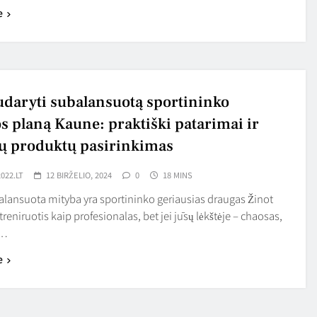
e
udaryti subalansuotą sportininko
s planą Kaune: praktiški patarimai ir
ių produktų pasirinkimas
022.LT
12 BIRŽELIO, 2024
0
18 MINS
alansuota mityba yra sportininko geriausias draugas Žinot
 treniruotis kaip profesionalas, bet jei jūsų lėkštėje – chaosas,
i…
e