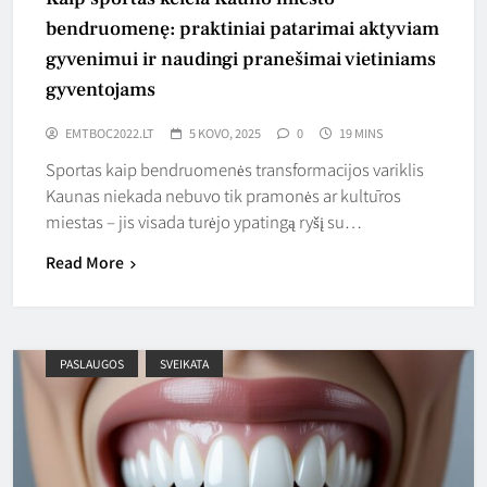
bendruomenę: praktiniai patarimai aktyviam
gyvenimui ir naudingi pranešimai vietiniams
gyventojams
EMTBOC2022.LT
5 KOVO, 2025
0
19 MINS
Sportas kaip bendruomenės transformacijos variklis
Kaunas niekada nebuvo tik pramonės ar kultūros
miestas – jis visada turėjo ypatingą ryšį su…
Read More
PASLAUGOS
SVEIKATA