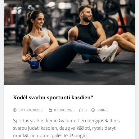
Kodėl svarbu sportuoti kasdien?
EMTBOC2022.LT
8 KOVO, 2025
0
3 MINS
Sportas yra kasdienio žvalumo bei energijos šaltinis –
svarbu judėti kasdien, daug vaikščioti, rytais daryti
mankštą ir tuomet galėsite džiaugtis…