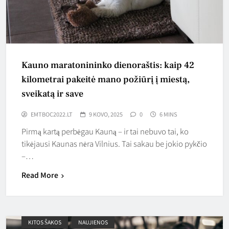
Kauno maratonininko dienoraštis: kaip 42
kilometrai pakeitė mano požiūrį į miestą,
sveikatą ir save
EMTBOC2022.LT
9 KOVO, 2025
0
6 MINS
Pirmą kartą perbėgau Kauną – ir tai nebuvo tai, ko
tikėjausi Kaunas nėra Vilnius. Tai sakau be jokio pykčio
–…
Read More
KITOS ŠAKOS
NAUJIENOS