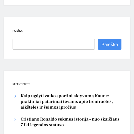
PAIEŠKA
Paieška
RECENT POSTS
Kaip ugdyti vaiko sportinį aktyvumą Kaune:
praktiniai patarimai tėvams apie treniruotes,
aikšteles ir šeimos įpročius
Cristiano Ronaldo sėkmės istorija – nuo skaičiaus
7 iki legendos statuso