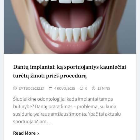
Dantų implantai: ką sportuojantys kauniečiai
turėtų žinoti prieš procedūrą
EMTBOC2022.LT
4 KOVO, 2025
0
13 MINS
Šiuolaikinė odontologija: kada implantai tampa
būtinybe? Dantų praradimas – problema, su kuria
susiduria įvairaus amžiaus žmonės. Ypač tai aktualu
sportuojančiam…
Read More