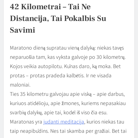
42 Kilometrai – Tai Ne
Distancija, Tai Pokalbis Su
Savimi
Maratono dieną supratau vieną dalyką: niekas tavęs
neparuošia tam, kas vyksta galvoje po 30 kilometrų.
Kojos veikia autopilotu. Kūnas daro, ką moka. Bet
protas – protas pradeda kalbėtis. Ir ne visada
maloniai.
Ties 35 kilometru galvojau apie viską – apie darbus,
kuriuos atidėlioju, apie žmones, kuriems nepasakiau
svarbių dalykų, apie tai, kodėl iš viso čia esu.
Maratonas yra
judanti meditacija
, kurios niekas tau
taip neapibūdins. Nes tai skamba per gražiai. Bet tai