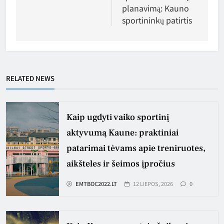
planavimą: Kauno
sportininkų patirtis
RELATED NEWS
Kaip ugdyti vaiko sportinį
aktyvumą Kaune: praktiniai
patarimai tėvams apie treniruotes,
aikšteles ir šeimos įpročius
EMTBOC2022.LT
12 LIEPOS, 2026
0