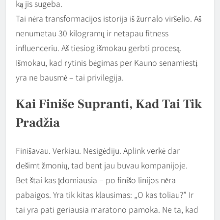
ką jis sugeba.
Tai nėra transformacijos istorija iš žurnalo viršelio. Aš
nenumetau 30 kilogramų ir netapau fitness
influenceriu. Aš tiesiog išmokau gerbti procesą.
Išmokau, kad rytinis bėgimas per Kauno senamiestį
yra ne bausmė – tai privilegija.
Kai Finiše Supranti, Kad Tai Tik
Pradžia
Finišavau. Verkiau. Nesigėdiju. Aplink verkė dar
dešimt žmonių, tad bent jau buvau kompanijoje.
Bet štai kas įdomiausia – po finišo linijos nėra
pabaigos. Yra tik kitas klausimas: „O kas toliau?” Ir
tai yra pati geriausia maratono pamoka. Ne ta, kad