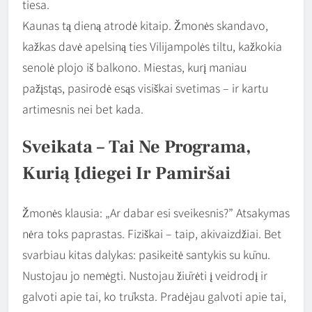
tiesa.
Kaunas tą dieną atrodė kitaip. Žmonės skandavo,
kažkas davė apelsiną ties Vilijampolės tiltu, kažkokia
senolė plojo iš balkono. Miestas, kurį maniau
pažįstąs, pasirodė esąs visiškai svetimas – ir kartu
artimesnis nei bet kada.
Sveikata – Tai Ne Programa,
Kurią Įdiegei Ir Pamiršai
Žmonės klausia: „Ar dabar esi sveikesnis?” Atsakymas
nėra toks paprastas. Fiziškai – taip, akivaizdžiai. Bet
svarbiau kitas dalykas: pasikeitė santykis su kūnu.
Nustojau jo nemėgti. Nustojau žiūrėti į veidrodį ir
galvoti apie tai, ko trūksta. Pradėjau galvoti apie tai,