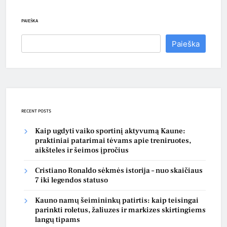
PAIEŠKA
Paieška
RECENT POSTS
Kaip ugdyti vaiko sportinį aktyvumą Kaune:
praktiniai patarimai tėvams apie treniruotes,
aikšteles ir šeimos įpročius
Cristiano Ronaldo sėkmės istorija – nuo skaičiaus
7 iki legendos statuso
Kauno namų šeimininkų patirtis: kaip teisingai
parinkti roletus, žaliuzes ir markizes skirtingiems
langų tipams