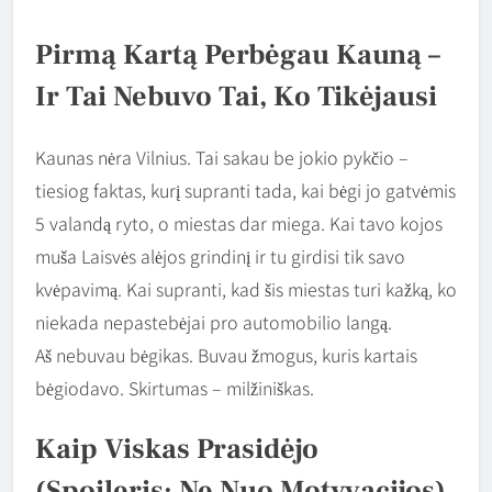
Pirmą Kartą Perbėgau Kauną –
Ir Tai Nebuvo Tai, Ko Tikėjausi
Kaunas nėra Vilnius. Tai sakau be jokio pykčio –
tiesiog faktas, kurį supranti tada, kai bėgi jo gatvėmis
5 valandą ryto, o miestas dar miega. Kai tavo kojos
muša Laisvės alėjos grindinį ir tu girdisi tik savo
kvėpavimą. Kai supranti, kad šis miestas turi kažką, ko
niekada nepastebėjai pro automobilio langą.
Aš nebuvau bėgikas. Buvau žmogus, kuris kartais
bėgiodavo. Skirtumas – milžiniškas.
Kaip Viskas Prasidėjo
(spoileris: Ne Nuo Motyvacijos)