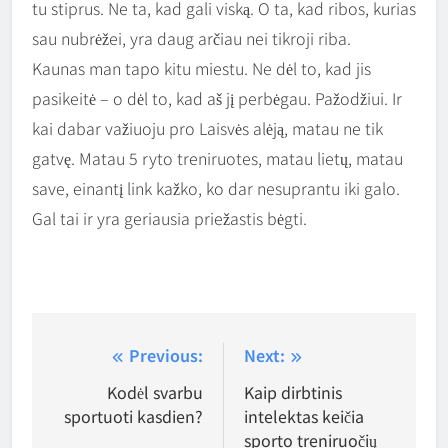
tu stiprus. Ne ta, kad gali viską. O ta, kad ribos, kurias
sau nubrėžei, yra daug arčiau nei tikroji riba.
Kaunas man tapo kitu miestu. Ne dėl to, kad jis
pasikeitė – o dėl to, kad aš jį perbėgau. Pažodžiui. Ir
kai dabar važiuoju pro Laisvės alėją, matau ne tik
gatvę. Matau 5 ryto treniruotes, matau lietų, matau
save, einantį link kažko, ko dar nesuprantu iki galo.
Gal tai ir yra geriausia priežastis bėgti.
Navigacija
Previous:
Next:
tarp
Kodėl svarbu
Kaip dirbtinis
sportuoti kasdien?
intelektas keičia
įrašų
sporto treniruočių