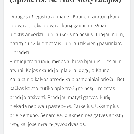
Draugas užregistravo mane į Kauno maratoną kaip
„dovaną”. Tokią dovaną, kurią gauni ir nežinai –
juoktis ar verkti. Turėjau šešis mėnesius. Turėjau nulinę
patirtį su 42 kilometrais. Turėjau tik vieną pasirinkimą
– pradėti.
Pirmieji treniruočių mėnesiai buvo bjaurūs. Tiesiai ir
atvirai. Kojos skaudėjo, plaučiai degė, o Kauno
Žaliakalnio kalvos atrodė kaip asmeniniai priešai. Bet
kažkas keisto nutiko apie trečią mėnesį – miestas
pradėjo atsiverti. Pradėjau matyti gatves, kurių
niekada nebuvau pastebėjęs. Parkelius. Užkampius
prie Nemuno. Senamiesčio akmenines gatves ankstų
rytą, kai jose nėra nė gyvos dvasios.