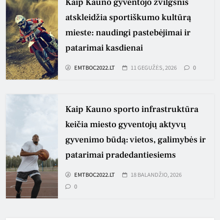
Kaip Kauno gyventojo žvilgsnis
atskleidžia sportiškumo kultūrą
mieste: naudingi pastebėjimai ir
patarimai kasdienai
EMTBOC2022.LT
11 GEGUŽĖS, 2026
0
Kaip Kauno sporto infrastruktūra
keičia miesto gyventojų aktyvų
gyvenimo būdą: vietos, galimybės ir
patarimai pradedantiesiems
EMTBOC2022.LT
18 BALANDŽIO, 2026
0