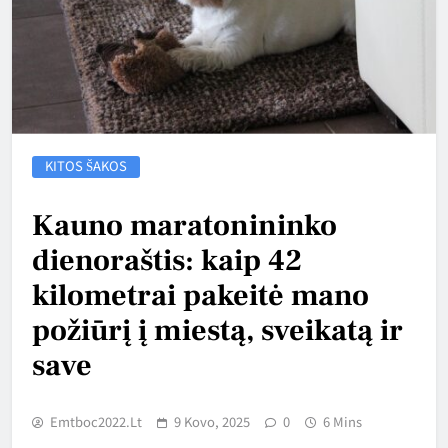
KITOS ŠAKOS
Kauno maratonininko
dienoraštis: kaip 42
kilometrai pakeitė mano
požiūrį į miestą, sveikatą ir
save
Emtboc2022.lt
9 Kovo, 2025
0
6 Mins