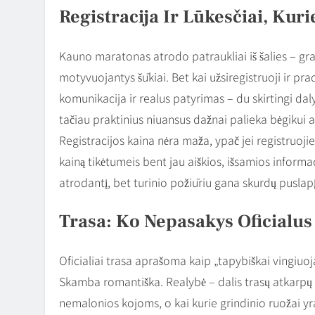
Registracija Ir Lūkesčiai, Ku
Kauno maratonas atrodo patraukliai iš šalies – graž
motyvuojantys šūkiai. Bet kai užsiregistruoji ir prade
komunikacija ir realus patyrimas – du skirtingi da
tačiau praktinius niuansus dažnai palieka bėgikui a
Registracijos kaina nėra maža, ypač jei registruojies
kainą tikėtumeis bent jau aiškios, išsamios informaci
atrodantį, bet turinio požiūriu gana skurdų puslapį
Trasa: Ko Nepasakys Oficialu
Oficialiai trasa aprašoma kaip „tapybiškai vingiu
Skamba romantiška. Realybė – dalis trasų atkarpų 
nemalonios kojoms, o kai kurie grindinio ruožai yra 