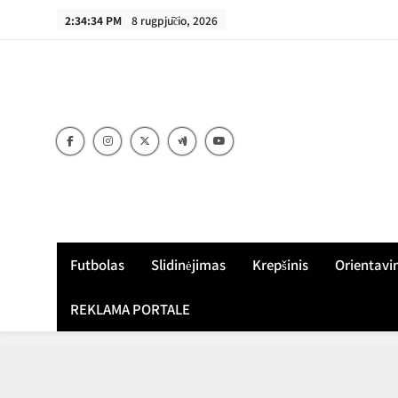
Skip
2:34:35 PM
8 rugpjūčio, 2026
to
content
Futbolas
Slidinėjimas
Krepšinis
Orientavi
REKLAMA PORTALE