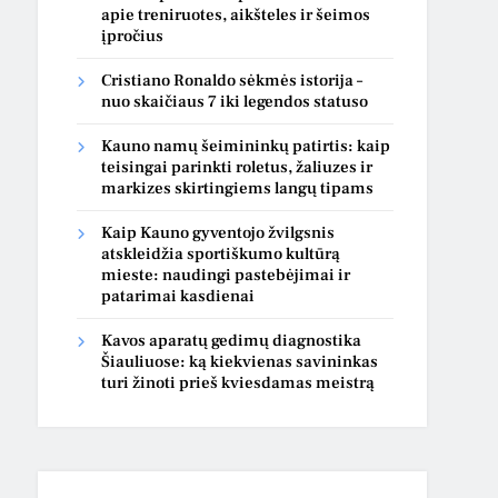
apie treniruotes, aikšteles ir šeimos
įpročius
Cristiano Ronaldo sėkmės istorija –
nuo skaičiaus 7 iki legendos statuso
Kauno namų šeimininkų patirtis: kaip
teisingai parinkti roletus, žaliuzes ir
markizes skirtingiems langų tipams
Kaip Kauno gyventojo žvilgsnis
atskleidžia sportiškumo kultūrą
mieste: naudingi pastebėjimai ir
patarimai kasdienai
Kavos aparatų gedimų diagnostika
Šiauliuose: ką kiekvienas savininkas
turi žinoti prieš kviesdamas meistrą