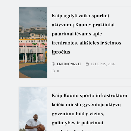
Kaip ugdyti vaiko sportinį
aktyvumą Kaune: praktiniai
patarimai tėvams apie
treniruotes, aikšteles ir šeimos
įpročius
EMTBOC2022.LT
12 LIEPOS, 2026
0
Kaip Kauno sporto infrastruktūra
keičia miesto gyventojų aktyvų
gyvenimo būdą: vietos,
galimybės ir patarimai