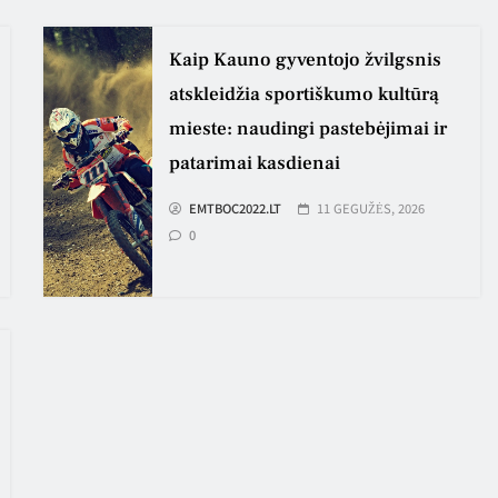
Kaip Kauno gyventojo žvilgsnis
atskleidžia sportiškumo kultūrą
mieste: naudingi pastebėjimai ir
patarimai kasdienai
EMTBOC2022.LT
11 GEGUŽĖS, 2026
0