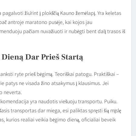
ma pagalvoti žiūrint į plokščią Kauno žemėlapį. Yra keletas
ypač antroje maratono pusėje, kai kojos jau
menduoju pačiam nuvažiuoti ir nubėgti bent dalį trasos iš
i Dieną Dar Prieš Startą
nksti ryte prieš bėgimą. Teoriškai patogu. Praktiškai –
 kurie patys ne visada žino atsakymus į klausimus. Jei
so neverta.
 rekomendacija yra naudotis viešuoju transportu. Puiku.
ešasis transportas dar miega, esi paliktas spręsti šią mįslę
, kurios realiai veikia bėgimo dieną, oficialiai beveik