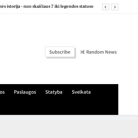
s istorija – nuo skaičiaus 7 iki legendos statuso
, žaliuzes ir markizes skirtingiems langų tipams
e: naudingi pastebėjimai ir patarimai kasdienai
s apie treniruotes, aikšteles ir šeimos įpročius
Subscribe
Random News
s istorija – nuo skaičiaus 7 iki legendos statuso
, žaliuzes ir markizes skirtingiems langų tipams
e: naudingi pastebėjimai ir patarimai kasdienai
os
Paslaugos
Statyba
Sveikata