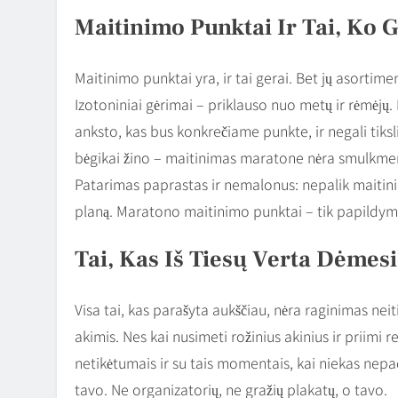
Maitinimo Punktai Ir Tai, Ko G
Maitinimo punktai yra, ir tai gerai. Bet jų asortime
Izotoniniai gėrimai – priklauso nuo metų ir rėmėjų. 
anksto, kas bus konkrečiame punkte, ir negali tiksl
bėgikai žino – maitinimas maratone nėra smulkmena, 
Patarimas paprastas ir nemalonus: nepalik maitinim
planą. Maratono maitinimo punktai – tik papildym
Tai, Kas Iš Tiesų Verta Dėmesi
Visa tai, kas parašyta aukščiau, nėra raginimas neit
akimis. Nes kai nusimeti rožinius akinius ir priimi r
netikėtumais ir su tais momentais, kai niekas nepad
tavo. Ne organizatorių, ne gražių plakatų, o tavo.