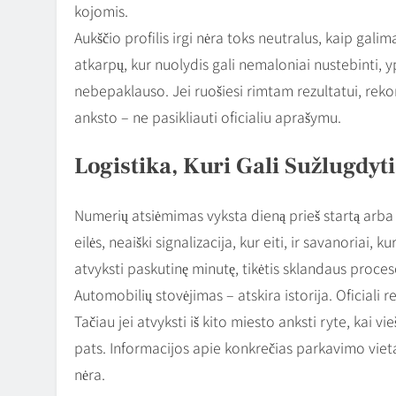
kojomis.
Aukščio profilis irgi nėra toks neutralus, kaip gali
atkarpų, kur nuolydis gali nemaloniai nustebinti, 
nebepaklauso. Jei ruošiesi rimtam rezultatui, reko
anksto – ne pasikliauti oficialiu aprašymu.
Logistika, Kuri Gali Sužlugdyt
Numerių atsiėmimas vyksta dieną prieš startą arba a
eilės, neaiški signalizacija, kur eiti, ir savanoriai,
atvyksti paskutinę minutę, tikėtis sklandaus proce
Automobilių stovėjimas – atskira istorija. Oficiali
Tačiau jei atvyksti iš kito miesto anksti ryte, kai vi
pats. Informacijos apie konkrečias parkavimo vietas
nėra.