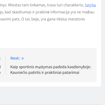
nys. Miestas tam tinkamas, trasa turi charakterio,
bėgikų
ręs, kad skaidrumas ir praktinė informacija yra ne mažiau
 savimi pats. O tai, beje, yra gana tikslus maratono
:
Next:
i
Kaip sportinis mąstymas padeda kasdienybėje:
e
Kauniečio patirtis ir praktiniai patarimai