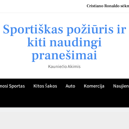
Cristiano Ronaldo sėkmė
Kauno namų šeimininkų patirtis: kaip teisingai parinkti roletus
Sportiškas požiūris ir
Kaip Kauno gyventojo žvilgsnis atskleidžia sportiškumo kultūrą miest
kiti naudingi
Kaip ugdyti vaiko sportinį aktyvumą Kaune: praktiniai patarimai tėvam
pranešimai
Cristiano Ronaldo sėkmė
Kauniečio Akimis
Kauno namų šeimininkų patirtis: kaip teisingai parinkti roletus
Kaip Kauno gyventojo žvilgsnis atskleidžia sportiškumo kultūrą miest
mosi Sportas
KItos Šakos
Auto
Komercija
Naujien