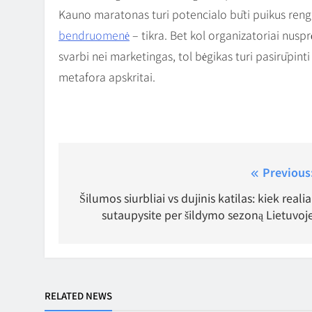
Kauno maratonas turi potencialo būti puikus rengi
bendruomenė
– tikra. Bet kol organizatoriai nusp
svarbi nei marketingas, tol bėgikas turi pasirūpinti
metafora apskritai.
Navigacija
Previous
tarp
Šilumos siurbliai vs dujinis katilas: kiek realia
sutaupysite per šildymo sezoną Lietuvoj
įrašų
RELATED NEWS