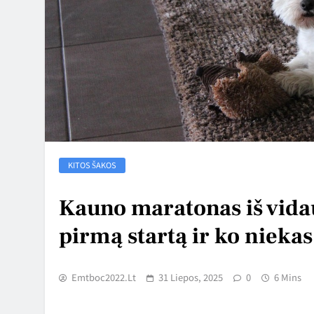
KITOS ŠAKOS
Kauno maratonas iš vidaus
pirmą startą ir ko niekas
Emtboc2022.lt
31 Liepos, 2025
0
6 Mins