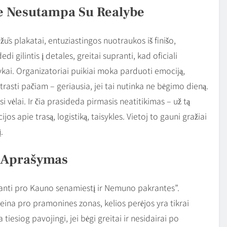
rie Nesutampa Su Realybe
ūs plakatai, entuziastingos nuotraukos iš finišo,
di gilintis į detales, greitai supranti, kad oficiali
lykai. Organizatoriai puikiai moka parduoti emociją,
trasti pačiam – geriausia, jei tai nutinka ne bėgimo dieną.
i vėlai. Ir čia prasideda pirmasis neatitikimas – už tą
jos apie trasą, logistiką, taisykles. Vietoj to gauni gražiai
.
s Aprašymas
ojanti pro Kauno senamiestį ir Nemuno pakrantes”.
eina pro pramonines zonas, kelios perėjos yra tikrai
tiesiog pavojingi, jei bėgi greitai ir nesidairai po