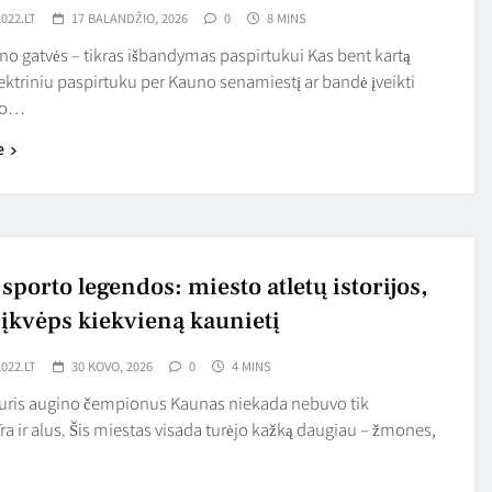
022.LT
17 BALANDŽIO, 2026
0
8 MINS
o gatvės – tikras išbandymas paspirtukui Kas bent kartą
ektriniu paspirtuku per Kauno senamiestį ar bandė įveikti
io…
e
porto legendos: miesto atletų istorijos,
 įkvėps kiekvieną kaunietį
022.LT
30 KOVO, 2026
0
4 MINS
kuris augino čempionus Kaunas niekada nebuvo tik
ra ir alus. Šis miestas visada turėjo kažką daugiau – žmones,