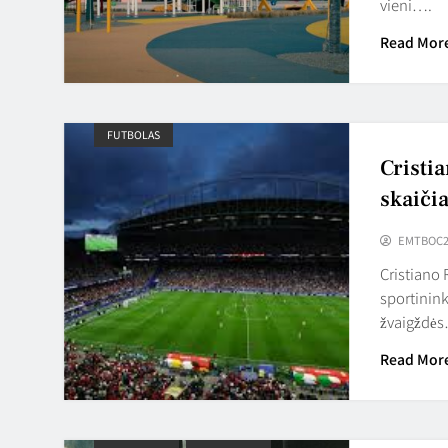
vieni….
Read Mor
FUTBOLAS
Cristi
skaičia
EMTBOC2
Cristiano 
sportinink
žvaigždė
Read Mor