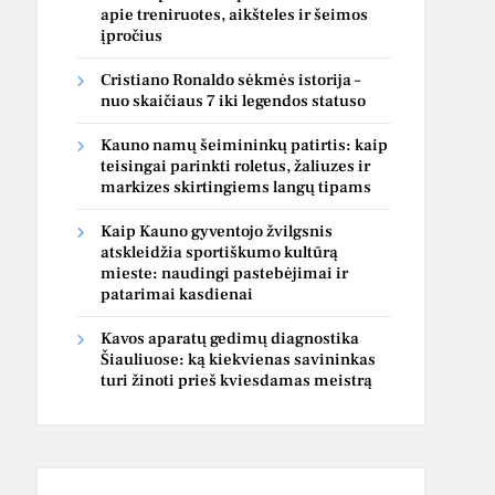
apie treniruotes, aikšteles ir šeimos
įpročius
Cristiano Ronaldo sėkmės istorija –
nuo skaičiaus 7 iki legendos statuso
Kauno namų šeimininkų patirtis: kaip
teisingai parinkti roletus, žaliuzes ir
markizes skirtingiems langų tipams
Kaip Kauno gyventojo žvilgsnis
atskleidžia sportiškumo kultūrą
mieste: naudingi pastebėjimai ir
patarimai kasdienai
Kavos aparatų gedimų diagnostika
Šiauliuose: ką kiekvienas savininkas
turi žinoti prieš kviesdamas meistrą