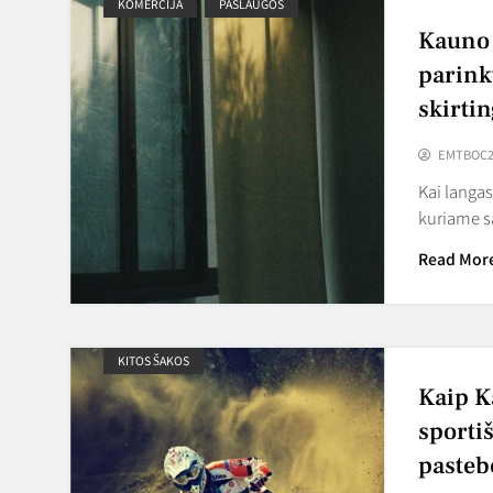
KOMERCIJA
PASLAUGOS
Kauno 
parinkt
skirti
EMTBOC2
Kai langa
kuriame sa
Read Mor
KITOS ŠAKOS
Kaip K
sporti
pasteb