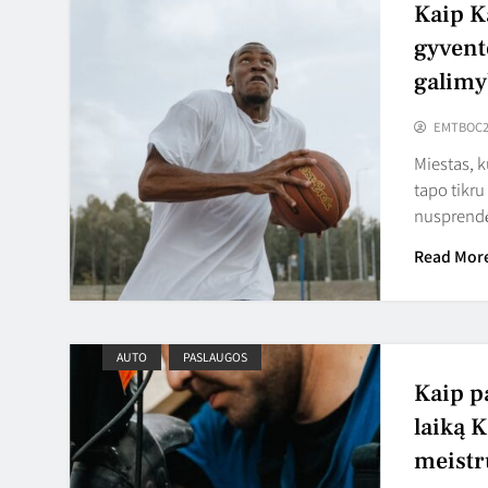
Kaip K
gyvent
galimy
EMTBOC2
Miestas, k
tapo tikru
nuspren
Read Mor
AUTO
PASLAUGOS
Kaip p
laiką K
meistr