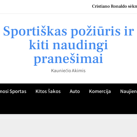
Cristiano Ronaldo sėkmė
Kauno namų šeimininkų patirtis: kaip teisingai parinkti roletus
Sportiškas požiūris ir
Kaip Kauno gyventojo žvilgsnis atskleidžia sportiškumo kultūrą miest
kiti naudingi
Kaip ugdyti vaiko sportinį aktyvumą Kaune: praktiniai patarimai tėvam
pranešimai
Cristiano Ronaldo sėkmė
Kauniečio Akimis
Kauno namų šeimininkų patirtis: kaip teisingai parinkti roletus
Kaip Kauno gyventojo žvilgsnis atskleidžia sportiškumo kultūrą miest
mosi Sportas
KItos Šakos
Auto
Komercija
Naujien