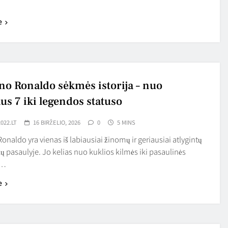
e
ano Ronaldo sėkmės istorija – nuo
us 7 iki legendos statuso
022.LT
16 BIRŽELIO, 2026
0
5 MINS
Ronaldo yra vienas iš labiausiai žinomų ir geriausiai atlygintų
ų pasaulyje. Jo kelias nuo kuklios kilmės iki pasaulinės
s…
e