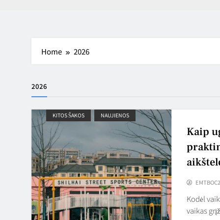
Home
2026
2026
KITOS ŠAKOS
NAUJIENOS
Kaip u
prakti
aikštel
EMTBOC2
Kodėl vaik
vaikas grį