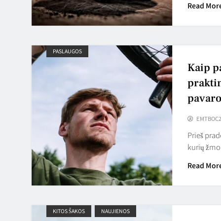
Read Mor
PASLAUGOS
Kaip p
prakti
pavaro
EMTBOC2
Prieš pra
kurių žmon
Read Mor
KITOS ŠAKOS
NAUJIENOS