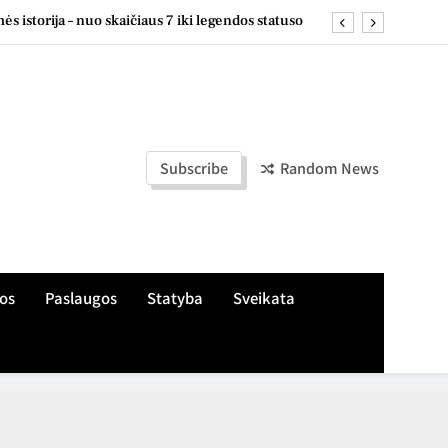
s istorija – nuo skaičiaus 7 iki legendos statuso
, žaliuzes ir markizes skirtingiems langų tipams
e: naudingi pastebėjimai ir patarimai kasdienai
s apie treniruotes, aikšteles ir šeimos įpročius
Subscribe
Random News
s istorija – nuo skaičiaus 7 iki legendos statuso
, žaliuzes ir markizes skirtingiems langų tipams
e: naudingi pastebėjimai ir patarimai kasdienai
os
Paslaugos
Statyba
Sveikata