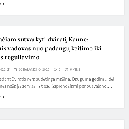
e
ačiam sutvarkyti dviratį Kaune:
nis vadovas nuo padangų keitimo iki
s reguliavimo
022.LT
30 BALANDŽIO, 2026
0
6 MINS
dedant Dviratis nėra sudėtinga mašina. Dauguma gedimų, dėl
ės neša jį į servisą, iš tiesų išsprendžiami per pusvalandį…
e