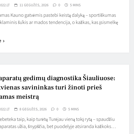
022.LT
11 GEGUŽĖS, 2026
0
5 MINS
amas Kauno gatvėmis pastebi keistą dalyką – sportiškumas
eklaminis šūkis ar mados tendencija, o kažkas, kas įsismelkę
e
aparatų gedimų diagnostika Šiauliuose:
vienas savininkas turi žinoti prieš
amas meistrą
022.LT
8 GEGUŽĖS, 2026
0
5 MINS
ebeteka taip, kaip turėtų Turėjau vieną tokį rytą – spaudžiu
aparatas ūžia, šnypščia, bet puodelyje atsiranda kažkoks…