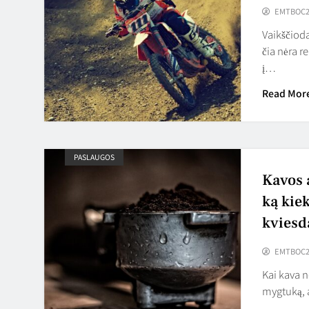
EMTBOC2
Vaikščiod
čia nėra r
į…
Read Mor
PASLAUGOS
Kavos 
ką kiek
kviesd
EMTBOC2
Kai kava n
mygtuką, 