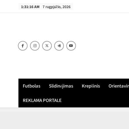
Skip
1:31:17 AM
7 rugpjūčio, 2026
to
content
Futbolas
Slidinėjimas
Krepšinis
Orientavi
REKLAMA PORTALE