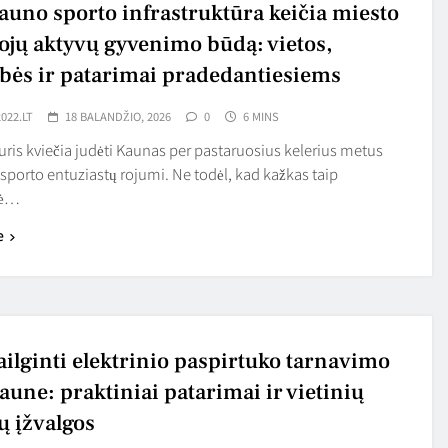
auno sporto infrastruktūra keičia miesto
ojų aktyvų gyvenimo būdą: vietos,
bės ir patarimai pradedantiesiems
022.LT
18 BALANDŽIO, 2026
0
6 MINS
uris kviečia judėti Kaunas per pastaruosius kelerius metus
 sporto entuziastų rojumi. Ne todėl, kad kažkas taip
dė…
e
ailginti elektrinio paspirtuko tarnavimo
aune: praktiniai patarimai ir vietinių
ų įžvalgos