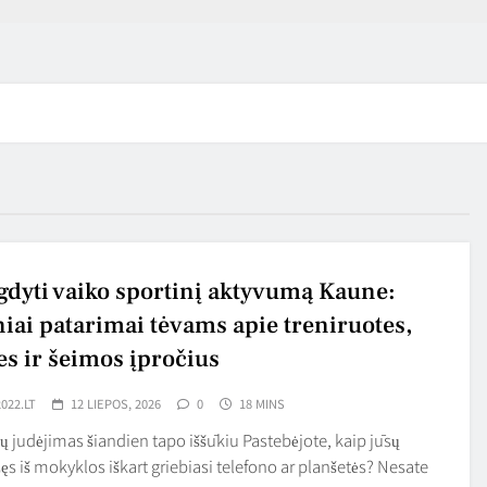
gdyti vaiko sportinį aktyvumą Kaune:
niai patarimai tėvams apie treniruotes,
es ir šeimos įpročius
022.LT
12 LIEPOS, 2026
0
18 MINS
ų judėjimas šiandien tapo iššūkiu Pastebėjote, kaip jūsų
žęs iš mokyklos iškart griebiasi telefono ar planšetės? Nesate