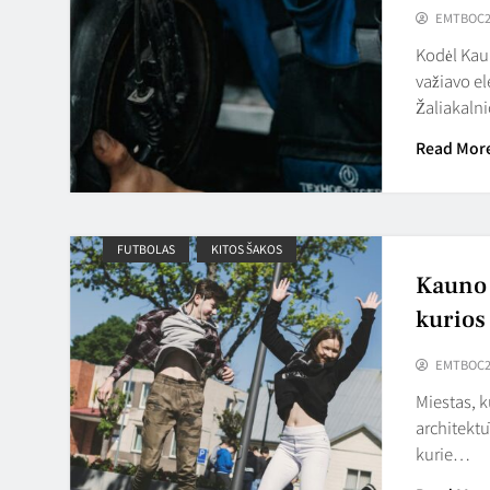
EMTBOC2
Kodėl Kaun
važiavo el
Žaliakaln
Read Mor
FUTBOLAS
KITOS ŠAKOS
Kauno s
kurios
EMTBOC2
Miestas, 
architektū
kurie…