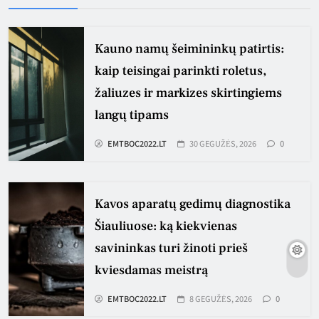
Kauno namų šeimininkų patirtis:
kaip teisingai parinkti roletus,
žaliuzes ir markizes skirtingiems
langų tipams
EMTBOC2022.LT
30 GEGUŽĖS, 2026
0
Kavos aparatų gedimų diagnostika
Šiauliuose: ką kiekvienas
savininkas turi žinoti prieš
kviesdamas meistrą
EMTBOC2022.LT
8 GEGUŽĖS, 2026
0