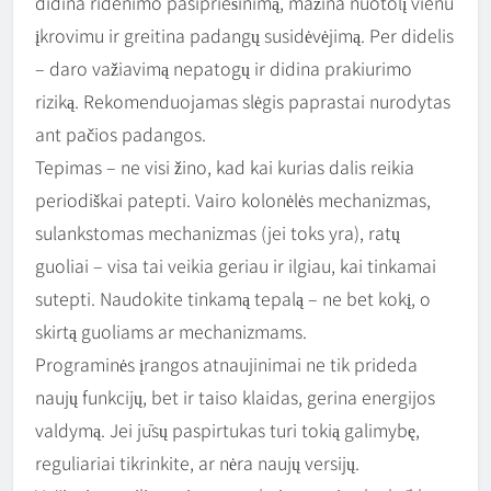
didina ridenimo pasipriešinimą, mažina nuotolį vienu
įkrovimu ir greitina padangų susidėvėjimą. Per didelis
– daro važiavimą nepatogų ir didina prakiurimo
riziką. Rekomenduojamas slėgis paprastai nurodytas
ant pačios padangos.
Tepimas – ne visi žino, kad kai kurias dalis reikia
periodiškai patepti. Vairo kolonėlės mechanizmas,
sulankstomas mechanizmas (jei toks yra), ratų
guoliai – visa tai veikia geriau ir ilgiau, kai tinkamai
sutepti. Naudokite tinkamą tepalą – ne bet kokį, o
skirtą guoliams ar mechanizmams.
Programinės įrangos atnaujinimai ne tik prideda
naujų funkcijų, bet ir taiso klaidas, gerina energijos
valdymą. Jei jūsų paspirtukas turi tokią galimybę,
reguliariai tikrinkite, ar nėra naujų versijų.