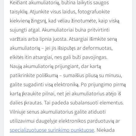
Keičiant akumuliatorių, būtina laikytis saugos
taisyklių. Atjunkite visus laidus, fotografuokite
kiekvieną žingsnį, kad vėliau žinotumėte, kaip viską
sujungti atgal. Akumuliatoriai būna pritvirtinti
varžtais arba lipnia juosta. Atsargiai išimkite seną
akumuliatorių – jei jis išsipūtęs ar deformuotas,
elkitės itin atsargiai, nes gali būti pavojingas.
Naują akumuliatorių prijungiant, dar kartą
patikrinkite poliškumą – sumaišius pliusą su minusu,
galite sugadinti visą elektroniką. Po prijungimo pirmą
kartą įkraukite pilnai, net jei akumuliatorius atėjo iš
dalies įkrautas. Tai padeda subalansuoti elementus.
Vilniuje senus akumuliatorius galite atiduoti
utilizavimui daugelyje elektronikos parduotuvių ar
specializuotuose surinkimo punktuose
. Niekada