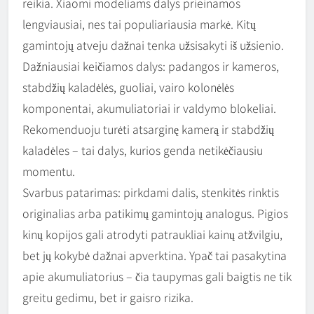
reikia. Xiaomi modeliams dalys prieinamos
lengviausiai, nes tai populiariausia markė. Kitų
gamintojų atveju dažnai tenka užsisakyti iš užsienio.
Dažniausiai keičiamos dalys: padangos ir kameros,
stabdžių kaladėlės, guoliai, vairo kolonėlės
komponentai, akumuliatoriai ir valdymo blokeliai.
Rekomenduoju turėti atsarginę kamerą ir stabdžių
kaladėles – tai dalys, kurios genda netikėčiausiu
momentu.
Svarbus patarimas: pirkdami dalis, stenkitės rinktis
originalias arba patikimų gamintojų analogus. Pigios
kinų kopijos gali atrodyti patraukliai kainų atžvilgiu,
bet jų kokybė dažnai apverktina. Ypač tai pasakytina
apie akumuliatorius – čia taupymas gali baigtis ne tik
greitu gedimu, bet ir gaisro rizika.