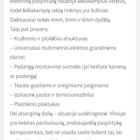
elektrinių paspirtukų naudoja šešiakampius varžtus,
todėl šešiakampių raktų rinkinys yra būtinas.
Dažniausiai reikės 4mm, 5mm ir 6mm dydžių.
Taip pat pravers:
– Kryžminis ir plokščias atsuktuvas
– Universalus multimetras elektros grandinėms
tikrinti
– Padangų montavimo svirtelės (jei keičiate kamerą
ar padangą)
– Tepalo guoliams ir srieginiams junginiams
– Izoliacinė juosta ir termovamzdeliai
– Plastikinis plaktukas
Dėl atsarginių dalių – situacija sudėtingesnė. Vilniuje
yra keletas parduotuvių, prekiaujančių paspirtukų
komponentais, bet ne visada rasite būtent tai, ko