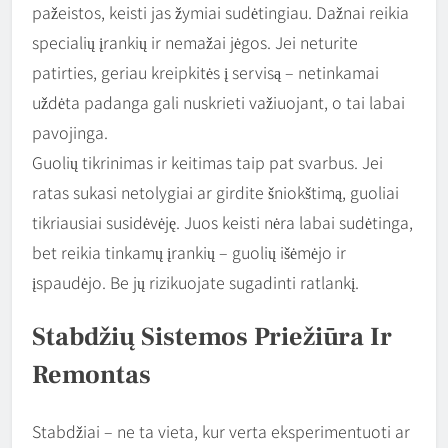
pažeistos, keisti jas žymiai sudėtingiau. Dažnai reikia
specialių įrankių ir nemažai jėgos. Jei neturite
patirties, geriau kreipkitės į servisą – netinkamai
uždėta padanga gali nuskrieti važiuojant, o tai labai
pavojinga.
Guolių tikrinimas ir keitimas taip pat svarbus. Jei
ratas sukasi netolygiai ar girdite šniokštimą, guoliai
tikriausiai susidėvėję. Juos keisti nėra labai sudėtinga,
bet reikia tinkamų įrankių – guolių išėmėjo ir
įspaudėjo. Be jų rizikuojate sugadinti ratlankį.
Stabdžių Sistemos Priežiūra Ir
Remontas
Stabdžiai – ne ta vieta, kur verta eksperimentuoti ar