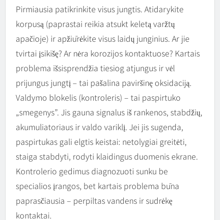
Pirmiausia patikrinkite visus jungtis. Atidarykite
korpusą (paprastai reikia atsukt keletą varžtų
apačioje) ir apžiūrėkite visus laidų junginius. Ar jie
tvirtai įsikišę? Ar nėra korozijos kontaktuose? Kartais
problema išsisprendžia tiesiog atjungus ir vėl
prijungus jungtį – tai pašalina paviršinę oksidaciją.
Valdymo blokelis (kontroleris) – tai paspirtuko
„smegenys”. Jis gauna signalus iš rankenos, stabdžių,
akumuliatoriaus ir valdo variklį. Jei jis sugenda,
paspirtukas gali elgtis keistai: netolygiai greitėti,
staiga stabdyti, rodyti klaidingus duomenis ekrane.
Kontrolerio gedimus diagnozuoti sunku be
specialios įrangos, bet kartais problema būna
paprasčiausia – perpiltas vandens ir sudrėkę
kontaktai.