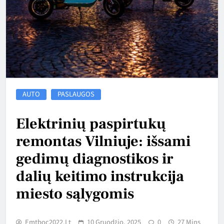
AUTO
PASLAUGOS
Elektrinių paspirtukų
remontas Vilniuje: išsami
gedimų diagnostikos ir
dalių keitimo instrukcija
miesto sąlygomis
Emtboc2022.lt
10 Gruodžio, 2025
0
27 Mins