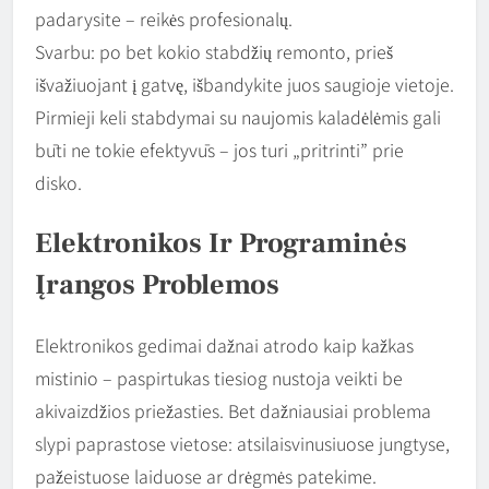
padarysite – reikės profesionalų.
Svarbu: po bet kokio stabdžių remonto, prieš
išvažiuojant į gatvę, išbandykite juos saugioje vietoje.
Pirmieji keli stabdymai su naujomis kaladėlėmis gali
būti ne tokie efektyvūs – jos turi „pritrinti” prie
disko.
Elektronikos Ir Programinės
Įrangos Problemos
Elektronikos gedimai dažnai atrodo kaip kažkas
mistinio – paspirtukas tiesiog nustoja veikti be
akivaizdžios priežasties. Bet dažniausiai problema
slypi paprastose vietose: atsilaisvinusiuose jungtyse,
pažeistuose laiduose ar drėgmės patekime.