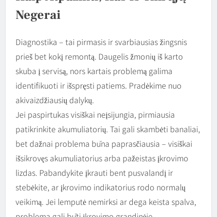
Negerai
Diagnostika – tai pirmasis ir svarbiausias žingsnis
prieš bet kokį remontą. Daugelis žmonių iš karto
skuba į servisą, nors kartais problemą galima
identifikuoti ir išspręsti patiems. Pradėkime nuo
akivaizdžiausių dalykų.
Jei paspirtukas visiškai neįsijungia, pirmiausia
patikrinkite akumuliatorių. Tai gali skambėti banaliai,
bet dažnai problema būna paprasčiausia – visiškai
išsikrovęs akumuliatorius arba pažeistas įkrovimo
lizdas. Pabandykite įkrauti bent pusvalandį ir
stebėkite, ar įkrovimo indikatorius rodo normalų
veikimą. Jei lemputė nemirksi ar dega keista spalva,
problema gali būti įkrovimo grandinėje.