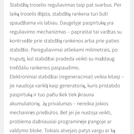
Stabdžių troselio reguliavimas taip pat svarbus. Per
laiką troselis ištįsta, stabdžių rankena turi būti
spaudžiama vis labiau. Daugelyje paspirtukų yra
reguliavimo mechanizmas – paprastai tai varžtas su
kontrvežle prie stabdžių rankenos arba prie paties
stabdžio. Pareguliavimai atliekami milimetrais, po
truputį, kol stabdžiai pradeda veikti su maždaug
trečdaliu rankenos paspaudimo.
Elektroniniai stabdžiai (regeneraciniai) veikia kitaip –
jie naudoja variklį kaip generatorių, kuris pristabdo
paspirtuką ir tuo pačiu šiek tiek įkrauna
akumuliatorių. Jų privalumas – nereikia jokios
mechaninės priežiūros. Bet jei jie nustoja veikti,
problema dažniausiai programinėje įrangoje ar
valdymo bloke. Tokiais atvejais patys vargu ar ką