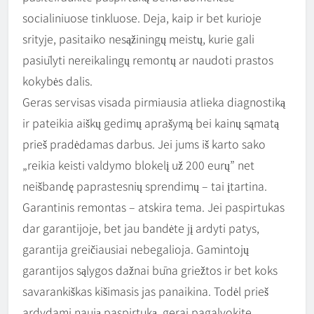
socialiniuose tinkluose. Deja, kaip ir bet kurioje
srityje, pasitaiko nesąžiningų meistų, kurie gali
pasiūlyti nereikalingų remontų ar naudoti prastos
kokybės dalis.
Geras servisas visada pirmiausia atlieka diagnostiką
ir pateikia aiškų gedimų aprašymą bei kainų sąmatą
prieš pradėdamas darbus. Jei jums iš karto sako
„reikia keisti valdymo blokelį už 200 eurų” net
neišbandę paprastesnių sprendimų – tai įtartina.
Garantinis remontas – atskira tema. Jei paspirtukas
dar garantijoje, bet jau bandėte jį ardyti patys,
garantija greičiausiai nebegalioja. Gamintojų
garantijos sąlygos dažnai būna griežtos ir bet koks
savarankiškas kišimasis jas panaikina. Todėl prieš
ardydami naują paspirtuką, gerai pagalvokite.