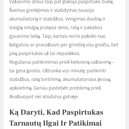
Važiavimo stilius taip pat įtakoja paspirtuko būklę.
Švelnus greitėjimas ir stabdymas tausoja
akumuliatorių ir stabdžius. Vengimas duobių ir
staigių smūgių pratęsia rėmo, ratų ir pakabos
gyvavimo laiką. Taip, kartais norisi pašokti nuo
šaligatvio ar pravažiuoti per grindinį visu greičiu, bet
jūsų paspirtukas už tai nepadėkos.
Reguliarus patikrinimas prieš kiekvieną važiavimą –
tai gera įprotis. Užtrunka vos minutę: patikrinti
stabdžius, ratų tvirtinimą, akumuliatoriaus įkrovą,
apšvietimą. Geriau pastebėti problemą prieš
išvažiuojant nei atsidūrus gatvėje.
Ką Daryti, Kad Paspirtukas
Tarnautų Ilgai Ir Patikimai