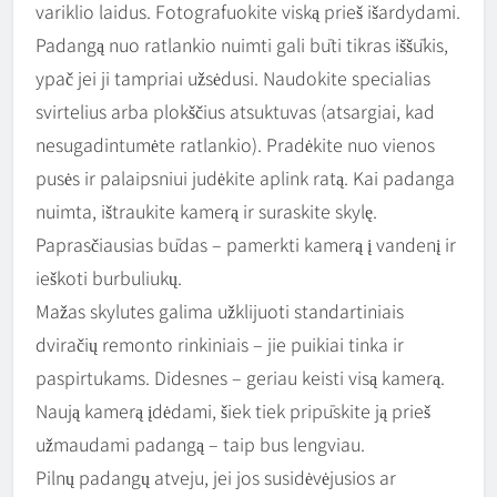
variklio laidus. Fotografuokite viską prieš išardydami.
Padangą nuo ratlankio nuimti gali būti tikras iššūkis,
ypač jei ji tampriai užsėdusi. Naudokite specialias
svirtelius arba plokščius atsuktuvas (atsargiai, kad
nesugadintumėte ratlankio). Pradėkite nuo vienos
pusės ir palaipsniui judėkite aplink ratą. Kai padanga
nuimta, ištraukite kamerą ir suraskite skylę.
Paprasčiausias būdas – pamerkti kamerą į vandenį ir
ieškoti burbuliukų.
Mažas skylutes galima užklijuoti standartiniais
dviračių remonto rinkiniais – jie puikiai tinka ir
paspirtukams. Didesnes – geriau keisti visą kamerą.
Naują kamerą įdėdami, šiek tiek pripūskite ją prieš
užmaudami padangą – taip bus lengviau.
Pilnų padangų atveju, jei jos susidėvėjusios ar