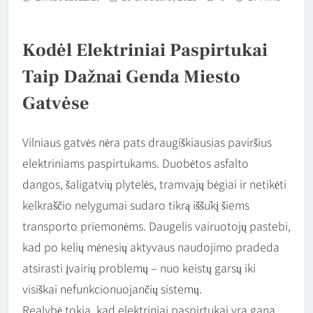
Kodėl Elektriniai Paspirtukai
Taip Dažnai Genda Miesto
Gatvėse
Vilniaus gatvės nėra pats draugiškiausias paviršius
elektriniams paspirtukams. Duobėtos asfalto
dangos, šaligatvių plytelės, tramvajų bėgiai ir netikėti
kelkraščio nelygumai sudaro tikrą iššūkį šiems
transporto priemonėms. Daugelis vairuotojų pastebi,
kad po kelių mėnesių aktyvaus naudojimo pradeda
atsirasti įvairių problemų – nuo keistų garsų iki
visiškai nefunkcionuojančių sistemų.
Realybė tokia, kad elektriniai paspirtukai yra gana