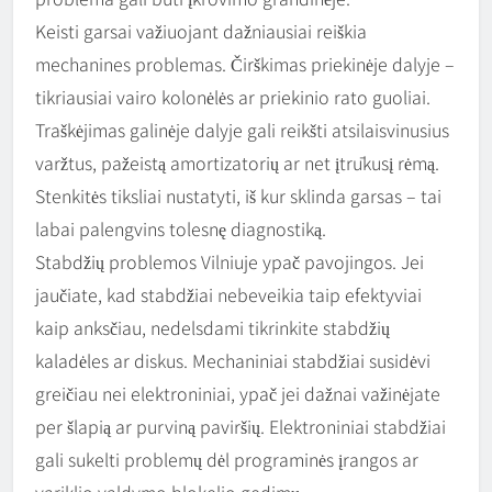
Keisti garsai važiuojant dažniausiai reiškia
mechanines problemas. Čirškimas priekinėje dalyje –
tikriausiai vairo kolonėlės ar priekinio rato guoliai.
Traškėjimas galinėje dalyje gali reikšti atsilaisvinusius
varžtus, pažeistą amortizatorių ar net įtrūkusį rėmą.
Stenkitės tiksliai nustatyti, iš kur sklinda garsas – tai
labai palengvins tolesnę diagnostiką.
Stabdžių problemos Vilniuje ypač pavojingos. Jei
jaučiate, kad stabdžiai nebeveikia taip efektyviai
kaip anksčiau, nedelsdami tikrinkite stabdžių
kaladėles ar diskus. Mechaniniai stabdžiai susidėvi
greičiau nei elektroniniai, ypač jei dažnai važinėjate
per šlapią ar purviną paviršių. Elektroniniai stabdžiai
gali sukelti problemų dėl programinės įrangos ar