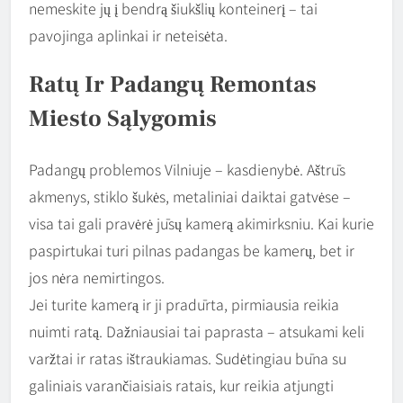
nemeskite jų į bendrą šiukšlių konteinerį – tai
pavojinga aplinkai ir neteisėta.
Ratų Ir Padangų Remontas
Miesto Sąlygomis
Padangų problemos Vilniuje – kasdienybė. Aštrūs
akmenys, stiklo šukės, metaliniai daiktai gatvėse –
visa tai gali pravėrė jūsų kamerą akimirksniu. Kai kurie
paspirtukai turi pilnas padangas be kamerų, bet ir
jos nėra nemirtingos.
Jei turite kamerą ir ji pradūrta, pirmiausia reikia
nuimti ratą. Dažniausiai tai paprasta – atsukami keli
varžtai ir ratas ištraukiamas. Sudėtingiau būna su
galiniais varančiaisiais ratais, kur reikia atjungti