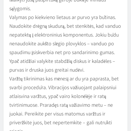
sąlygomis.
Valymas po kiekvieno lietaus ar purvo yra būtinas.
Naudokite drėgną skudurą, bet stenkitės, kad vanduo
nepatektų į elektroninius komponentus. Jokiu būdu
nenaudokite aukšto slėgio plovyklos – vanduo po
spaudimu įsiskverbia net pro sandarinimo gumas.
Ypač atidžiai valykite stabdžių diskus ir kaladėles –
purvas ir druska juos greitai nudėvi.
Varžtų tikrinimas kas mėnesį ar du yra paprasta, bet
svarbi procedūra. Vibracijos važiuojant palaipsniui
atlaisvina varžtus, ypač vairo kolonėlėje ir ratų
tvirtinimuose. Praradęs ratą važiavimo metu – ne
juokai. Pereikite per visus matomus varžtus ir
priveržkite juos, bet nepertemkite – gali nutrūkti