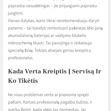
paprastai nesudėtingas – jie prijungiami paprastu
jungtimi.
Vienas dalykas, kurio tikrai nerekomenduoju daryti
patiems – tai bandyti remontuoti pažeistas ličio jonų
akumuliatorių baterijas ar valdymo blokelio
mikroschemų lituoti. Tai pavojinga ir reikalauja
specialių žinių. Tokiais atvejais geriau kreiptis į
profesionalus.
Kada Verta Kreiptis Į Servisą Ir
Ko Tikėtis
Ne visas problemas verta ar įmanoma spręsti
pačiam. Kartais profesionalų pagalba būtina, ir
svarbu žinoti, kada atėjo tas momentas. Jei