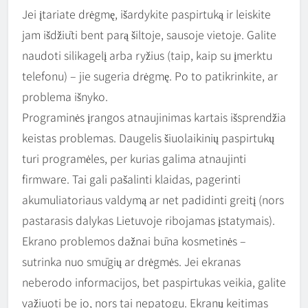
Jei įtariate drėgmę, išardykite paspirtuką ir leiskite
jam išdžiūti bent parą šiltoje, sausoje vietoje. Galite
naudoti silikagelį arba ryžius (taip, kaip su įmerktu
telefonu) – jie sugeria drėgmę. Po to patikrinkite, ar
problema išnyko.
Programinės įrangos atnaujinimas kartais išsprendžia
keistas problemas. Daugelis šiuolaikinių paspirtukų
turi programėles, per kurias galima atnaujinti
firmware. Tai gali pašalinti klaidas, pagerinti
akumuliatoriaus valdymą ar net padidinti greitį (nors
pastarasis dalykas Lietuvoje ribojamas įstatymais).
Ekrano problemos dažnai būna kosmetinės –
sutrinka nuo smūgių ar drėgmės. Jei ekranas
neberodo informacijos, bet paspirtukas veikia, galite
važiuoti be jo, nors tai nepatogu. Ekranų keitimas