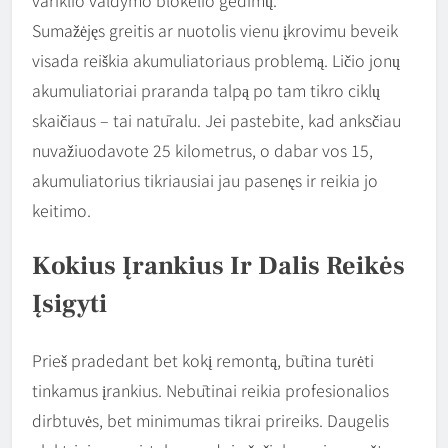
variklio valdymo blokelio gedimų.
Sumažėjęs greitis ar nuotolis vienu įkrovimu beveik
visada reiškia akumuliatoriaus problemą. Ličio jonų
akumuliatoriai praranda talpą po tam tikro ciklų
skaičiaus – tai natūralu. Jei pastebite, kad anksčiau
nuvažiuodavote 25 kilometrus, o dabar vos 15,
akumuliatorius tikriausiai jau pasenęs ir reikia jo
keitimo.
Kokius Įrankius Ir Dalis Reikės
Įsigyti
Prieš pradedant bet kokį remontą, būtina turėti
tinkamus įrankius. Nebūtinai reikia profesionalios
dirbtuvės, bet minimumas tikrai prireiks. Daugelis