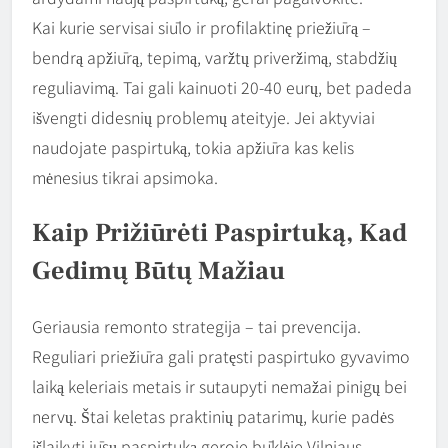
Kai kurie servisai siūlo ir profilaktinę priežiūrą –
bendrą apžiūrą, tepimą, varžtų priveržimą, stabdžių
reguliavimą. Tai gali kainuoti 20-40 eurų, bet padeda
išvengti didesnių problemų ateityje. Jei aktyviai
naudojate paspirtuką, tokia apžiūra kas kelis
mėnesius tikrai apsimoka.
Kaip Prižiūrėti Paspirtuką, Kad
Gedimų Būtų Mažiau
Geriausia remonto strategija – tai prevencija.
Reguliari priežiūra gali pratęsti paspirtuko gyvavimo
laiką keleriais metais ir sutaupyti nemažai pinigų bei
nervų. Štai keletas praktinių patarimų, kurie padės
išlaikyti jūsų paspirtuką geroje būklėje Vilniaus