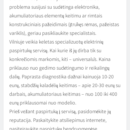
problema susijusi su sudėtinga elektronika,
akumuliatoriaus elementų keitimu ar rimtais
konstrukciniais pažeidimais (įtrūkęs rėmas, pažeistas
variklis), geriau pasikliaukite specialistais.
Vilniuje veikia keletas specializuotų elektrinių
paspirtukų servisų. Kai kurie iš jų dirba tik su
konkrečiomis markomis, kiti – universalūs. Kaina
priklauso nuo gedimo sudėtingumo ir reikalingų
dalių. Paprasta diagnostika dažnai kainuoja 10-20
eurų, stabdžių kaladėlių keitimas – apie 20-30 eurų su
darbais, akumuliatoriaus keitimas – nuo 100 iki 400
eurų priklausomai nuo modelio.
Prieš vežant paspirtuką į servisą, pasidomėkite jų
reputacija. Paskaitykite atsiliepimus internete,
pasiteiraukite paspirtukų bendruomenėse