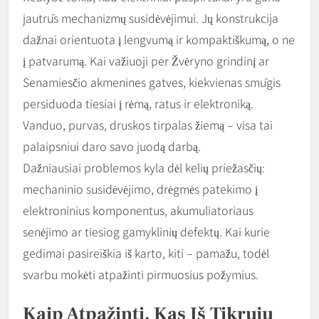
jautrūs mechanizmų susidėvėjimui. Jų konstrukcija
dažnai orientuota į lengvumą ir kompaktiškumą, o ne
į patvarumą. Kai važiuoji per Žvėryno grindinį ar
Senamiesčio akmenines gatves, kiekvienas smūgis
persiduoda tiesiai į rėmą, ratus ir elektroniką.
Vanduo, purvas, druskos tirpalas žiemą – visa tai
palaipsniui daro savo juodą darbą.
Dažniausiai problemos kyla dėl kelių priežasčių:
mechaninio susidėvėjimo, drėgmės patekimo į
elektroninius komponentus, akumuliatoriaus
senėjimo ar tiesiog gamyklinių defektų. Kai kurie
gedimai pasireiškia iš karto, kiti – pamažu, todėl
svarbu mokėti atpažinti pirmuosius požymius.
Kaip Atpažinti, Kas Iš Tikrųjų