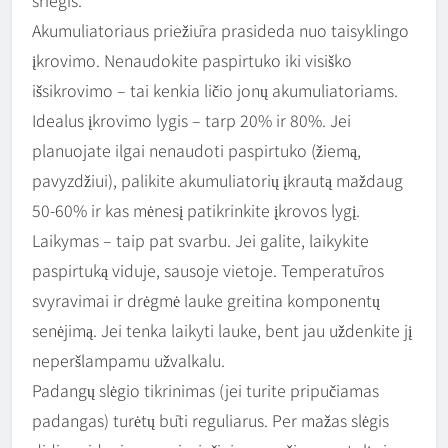
sriegis.
Akumuliatoriaus priežiūra prasideda nuo taisyklingo
įkrovimo. Nenaudokite paspirtuko iki visiško
išsikrovimo – tai kenkia ličio jonų akumuliatoriams.
Idealus įkrovimo lygis – tarp 20% ir 80%. Jei
planuojate ilgai nenaudoti paspirtuko (žiemą,
pavyzdžiui), palikite akumuliatorių įkrautą maždaug
50-60% ir kas mėnesį patikrinkite įkrovos lygį.
Laikymas – taip pat svarbu. Jei galite, laikykite
paspirtuką viduje, sausoje vietoje. Temperatūros
svyravimai ir drėgmė lauke greitina komponentų
senėjimą. Jei tenka laikyti lauke, bent jau uždenkite jį
neperšlampamu užvalkalu.
Padangų slėgio tikrinimas (jei turite pripučiamas
padangas) turėtų būti reguliarus. Per mažas slėgis