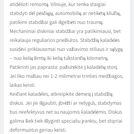
atidėlioti remontą. Vilniuje, kur tenka staigiai
stabdyti dėl pėsčiųjų, automobilių ar netikėtų kliūčių,
patikimi stabdžiai gali išgelbėti nuo traumų.
Mechaniniai diskiniai stabdžiai yra patikimiausi, bet
reikalauja reguliarios priežiūros. Stabdžių kaladėlės
susidėvi priklausomai nuo važiavimo stiliaus ir sąlygų
– nuo kelių šimtų iki kelių tūkstančių kilometrų.
Patikrinti jas paprasta: pažiūrėkite į kaladėlių storį.
Jei liko mažiau nei 1-2 milimetrai trinties medžiagos,
laikas keisti.
Keičiant kaladėles, atkreipkite dėmesį į stabdžių
diskus. Jei jie išgaubti, įbrėžti ar nelygūs, stabdymas
bus neefektyvus net su naujomis kaladėlėmis. Diskus
galima šiek tiek išlyginti specialiu įrankiu, bet stipriai
deformuotus geriau keisti.