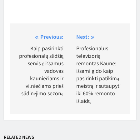
Navigacija
Previous:
Next:
tarp
Kaip pasirinkti
Profesionalus
profesionalų slidžių
televizorių
įrašų
servisą: išsamus
remontas Kaune:
vadovas
išsami gido kaip
kauniečiams ir
pasirinkti patikimą
vilniečiams prieš
meistrą ir sutaupyti
slidinėjimo sezoną
iki 60% remonto
išlaidų
RELATED NEWS