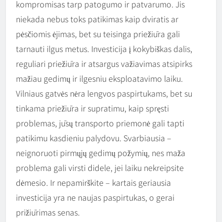
kompromisas tarp patogumo ir patvarumo. Jis
niekada nebus toks patikimas kaip dviratis ar
pėsčiomis ėjimas, bet su teisinga priežiūra gali
tarnauti ilgus metus. Investicija į kokybiškas dalis,
reguliari priežiūra ir atsargus važiavimas atsipirks
mažiau gedimų ir ilgesniu eksploatavimo laiku.
Vilniaus gatvės nėra lengvos paspirtukams, bet su
tinkama priežiūra ir supratimu, kaip spręsti
problemas, jūsų transporto priemonė gali tapti
patikimu kasdieniu palydovu. Svarbiausia –
neignoruoti pirmųjų gedimų požymių, nes maža
problema gali virsti didele, jei laiku nekreipsite
dėmesio. Ir nepamirškite – kartais geriausia
investicija yra ne naujas paspirtukas, o gerai
prižiūrimas senas.