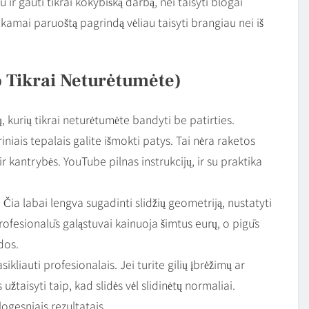
ir gauti tikrai kokybišką darbą, nei taisyti blogai
kamai paruoštą pagrindą vėliau taisyti brangiau nei iš
o Tikrai Neturėtumėte)
, kurių tikrai neturėtumėte bandyti be patirties.
niais tepalais galite išmokti patys. Tai nėra raketos
r kantrybės. YouTube pilnas instrukcijų, ir su praktika
 Čia labai lengva sugadinti slidžių geometriją, nustatyti
rofesionalūs galąstuvai kainuoja šimtus eurų, o pigūs
dos.
liauti profesionalais. Jei turite gilių įbrėžimų ar
užtaisyti taip, kad slidės vėl slidinėtų normaliai.
ogesniais rezultatais.