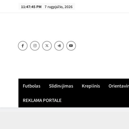
Skip
11:47:46 PM
7 rugpjūčio, 2026
to
content
Futbolas
Slidinėjimas
Krepšinis
Orientavi
REKLAMA PORTALE