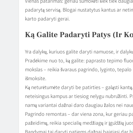
Vienas patarimas: geriau sumokėti šiek tiek daugiau 
padarytą servisą. Blogai nustatytus kantus ar netin
karto padaryti gerai.
Ką Galite Padaryti Patys (ir K
Yra dalykų, kuriuos galite daryti namuose, ir dalykų
Pradėkime nuo to, ką galite: paprasto tepimo fluori
mokslas – reikia švaraus pagrindo, lyginto, tepalo i
išmoksite.
Ką neturėtumėte daryti be patirties – galąsti kantų.
neteisingus kampus ar tiesiog nelygu nubrūžinti. P
namų variantai dažnai daro daugiau žalos nei nau
Pagrindo remontas – dar viena zona, kur geriau pasik
pažeidimų, reikia specialių medžiagų ir įgūdžių juos 
Bandymai tai daryti patiems dažnai baigiasi dar bl