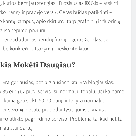
kurios bent jau stengiasi. Didžiausias iššūkis – atskirti
rko įrangą ir pradėjo verslą. Geras būdas patikrinti –
 kantų kampus, apie skirtumą tarp grafitinių ir fluorinių
 sauso tepimo požiūriu.
i, nenaudodamas bendrų frazių – geras ženklas. Jei
” be konkrečių atsakymų – ieškokite kitur.
ikia Mokėti Daugiau?
 yra geriausias, bet pigiausias tikrai yra blogiausias.
-35 eurų už pilną servisą su normaliu tepalu. Jei kalbame
kaina gali siekti 50-70 eurų, ir tai yra normalu.
tų per sezoną ir esate pradedantysis, jums tikriausiai
mo atlikto pagrindinio serviso. Problema ta, kad net tą
miau standartų.