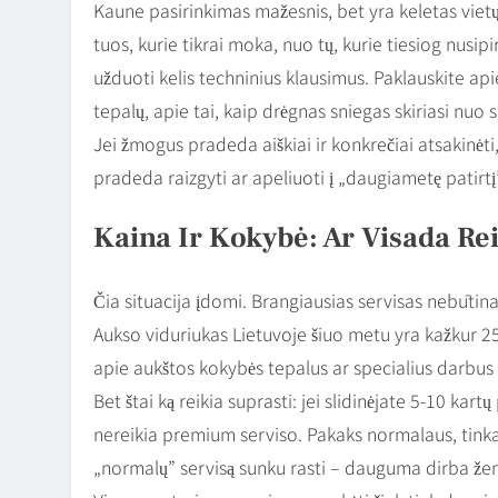
Kaune pasirinkimas mažesnis, bet yra keletas vietų, 
tuos, kurie tikrai moka, nuo tų, kurie tiesiog nusipi
užduoti kelis techninius klausimus. Paklauskite apie
tepalų, apie tai, kaip drėgnas sniegas skiriasi nuo
Jei žmogus pradeda aiškiai ir konkrečiai atsakinėt
pradeda raizgyti ar apeliuoti į „daugiametę patirtį
Kaina Ir Kokybė: Ar Visada Re
Čia situacija įdomi. Brangiausias servisas nebūtinai
Aukso viduriukas Lietuvoje šiuo metu yra kažkur 25
apie aukštos kokybės tepalus ar specialius darbus – 
Bet štai ką reikia suprasti: jei slidinėjate 5-10 kar
nereikia premium serviso. Pakaks normalaus, tinka
„normalų” servisą sunku rasti – dauguma dirba že