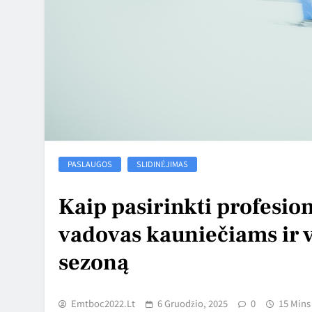
PASLAUGOS
SLIDINĖJIMAS
Kaip pasirinkti profesion
vadovas kauniečiams ir v
sezoną
Emtboc2022.lt
6 Gruodžio, 2025
0
15 Mins