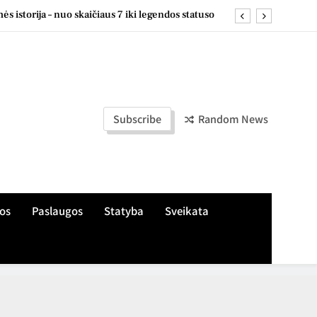
s istorija – nuo skaičiaus 7 iki legendos statuso
, žaliuzes ir markizes skirtingiems langų tipams
e: naudingi pastebėjimai ir patarimai kasdienai
s apie treniruotes, aikšteles ir šeimos įpročius
Subscribe
Random News
s istorija – nuo skaičiaus 7 iki legendos statuso
, žaliuzes ir markizes skirtingiems langų tipams
e: naudingi pastebėjimai ir patarimai kasdienai
os
Paslaugos
Statyba
Sveikata