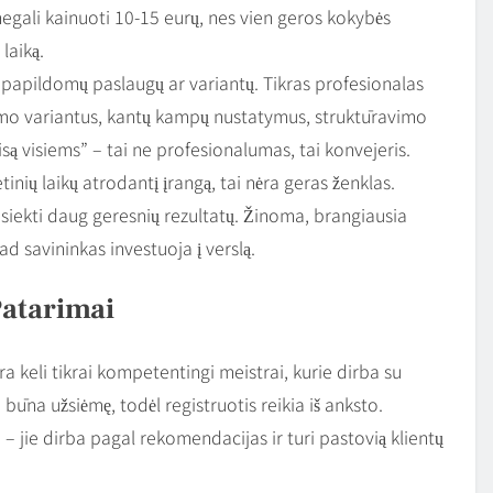
s negali kainuoti 10-15 eurų, nes vien geros kokybės
laiką.
ių papildomų paslaugų ar variantų. Tikras profesionalas
epimo variantus, kantų kampų nustatymus, struktūravimo
są visiems” – tai ne profesionalumas, tai konvejeris.
inių laikų atrodantį įrangą, tai nėra geras ženklas.
pasiekti daug geresnių rezultatų. Žinoma, brangiausia
d savininkas investuoja į verslą.
Patarimai
ra keli tikrai kompetentingi meistrai, kurie dirba su
 būna užsiėmę, todėl registruotis reikia iš anksto.
i – jie dirba pagal rekomendacijas ir turi pastovią klientų