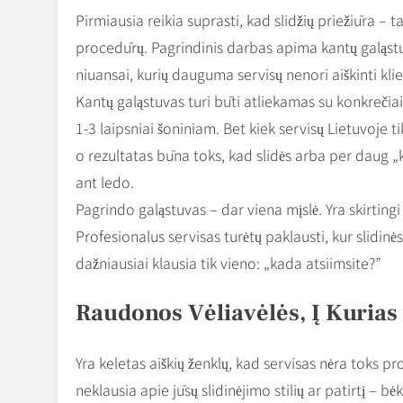
Pirmiausia reikia suprasti, kad slidžių priežiūra –
procedūrų. Pagrindinis darbas apima kantų galąstu
niuansai, kurių dauguma servisų nenori aiškinti kl
Kantų galąstuvas turi būti atliekamas su konkrečia
1-3 laipsniai šoniniam. Bet kiek servisų Lietuvoje
o rezultatas būna toks, kad slidės arba per daug „
ant ledo.
Pagrindo galąstuvas – dar viena mįslė. Yra skirting
Profesionalus servisas turėtų paklausti, kur slidinė
dažniausiai klausia tik vieno: „kada atsiimsite?”
Raudonos Vėliavėlės, Į Kurias
Yra keletas aiškių ženklų, kad servisas nėra toks pr
neklausia apie jūsų slidinėjimo stilių ar patirtį – bė