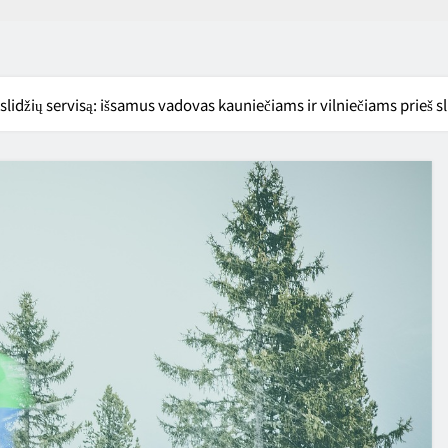
 slidžių servisą: išsamus vadovas kauniečiams ir vilniečiams prieš s