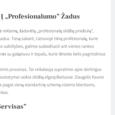
i Į „profesionalumo” Žadus
ė reklamų, žadančių „profesionalų slidžių priežiūrą”,
žadus. Tiesą sakant, Lietuvoje tikrų profesionalų, kurie
o subtilybes, galima suskaičiuoti ant vienos rankos
ės su galąstuvu ir tepalu, kurie išmoko kelis pagrindinius
ninis procesas. Tai reikalauja supratimo apie skirtingus
gi nustatymai veikia slidžių elgesį šlaituose. Daugelis Kauno
rba pagal vieną standartinę schemą visiems klientams,
nkas.
Servisas”