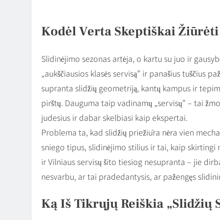
Kodėl Verta Skeptiškai Žiūrėt
Slidinėjimo sezonas artėja, o kartu su juo ir gausyb
„aukščiausios klasės servisą” ir panašius tuščius pa
supranta slidžių geometriją, kantų kampus ir tepim
pirštų. Dauguma taip vadinamų „servisų” – tai žmon
judesius ir dabar skelbiasi kaip ekspertai.
Problema ta, kad slidžių priežiūra nėra vien mecha
sniego tipus, slidinėjimo stilius ir tai, kaip skirtin
ir Vilniaus servisų šito tiesiog nesupranta – jie di
nesvarbu, ar tai pradedantysis, ar pažengęs slidini
Ką Iš Tikrųjų Reiškia „slidžių 