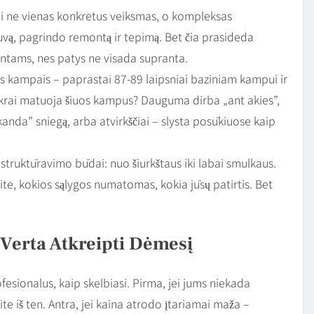
 tai ne vienas konkretus veiksmas, o kompleksas
vą, pagrindo remontą ir tepimą. Bet čia prasideda
ientams, nes patys ne visada supranta.
is kampais – paprastai 87-89 laipsniai baziniam kampui ir
 tikrai matuoja šiuos kampus? Dauguma dirba „ant akies”,
kanda” sniegą, arba atvirkščiai – slysta posūkiuose kaip
i struktūravimo būdai: nuo šiurkštaus iki labai smulkaus.
site, kokios sąlygos numatomas, kokia jūsų patirtis. Bet
 Verta Atkreipti Dėmesį
ofesionalus, kaip skelbiasi. Pirma, jei jums niekada
kite iš ten. Antra, jei kaina atrodo įtariamai maža –