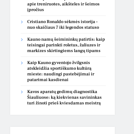
apie treniruotes, aikšteles ir šeimos
įpročius
Cristiano Ronaldo sėkmės istorija –
nuo skaičiaus 7 iki legendos statuso
Kauno namų šeimininkų patirtis: kaip
teisingai parinkti roletus, žaliuzes ir
markizes skirtingiems langų tipams
Kaip Kauno gyventojo žvilgsnis
atskleidžia sportiškumo kultūrą
mieste: naudingi pastebėjimai ir
patarimai kasdienai
Kavos aparatų gedimų diagnostika
Šiauliuose: ką kiekvienas savininkas
turi žinoti prieš kviesdamas meistrą