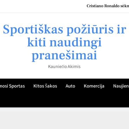
Cristiano Ronaldo sėkmė
Kauno namų šeimininkų patirtis: kaip teisingai parinkti roletus
Sportiškas požiūris ir
Kaip Kauno gyventojo žvilgsnis atskleidžia sportiškumo kultūrą miest
kiti naudingi
Kaip ugdyti vaiko sportinį aktyvumą Kaune: praktiniai patarimai tėvam
pranešimai
Cristiano Ronaldo sėkmė
Kauniečio Akimis
Kauno namų šeimininkų patirtis: kaip teisingai parinkti roletus
Kaip Kauno gyventojo žvilgsnis atskleidžia sportiškumo kultūrą miest
mosi Sportas
KItos Šakos
Auto
Komercija
Naujien