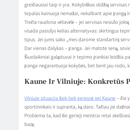
greičiausiai taip ir yra. Kokybiškas slidžių servisa
tepalas kainuoja nemažai, nekalbant apie įrangą ir 
Trečia raudona vėliavėlė – jei servisas nesiūlo jok
visada pasiūlys kelias alternatyvas: skirtingus t
tipus. Jei jums sako „mes darome standartinį servi
Dar vienas dalykas – įranga. Jei matote seną, soviet
Šiuolaikiniai galąstuvai ir tepimo įrankiai leidžia 
įranga negarantuoja kokybės, bet bent jau rodo, ka
Kaune Ir Vilniuje: Konkretūs 
Vilniuje situacija šiek tiek geresnė nei Kaune
– čia y
sportininkais ir supranta, ką daro. Tačiau jie dažnai
Problema ta, kad šie gerieji meistrai retai skelbias
bazę.