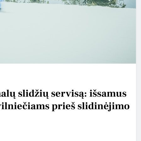
alų slidžių servisą: išsamus
ilniečiams prieš slidinėjimo