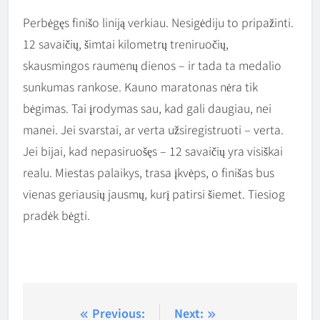
Perbėgęs finišo liniją verkiau. Nesigėdiju to pripažinti.
12 savaičių, šimtai kilometrų treniruočių,
skausmingos raumenų dienos – ir tada ta medalio
sunkumas rankose. Kauno maratonas nėra tik
bėgimas. Tai įrodymas sau, kad gali daugiau, nei
manei. Jei svarstai, ar verta užsiregistruoti – verta.
Jei bijai, kad nepasiruošęs – 12 savaičių yra visiškai
realu. Miestas palaikys, trasa įkvėps, o finišas bus
vienas geriausių jausmų, kurį patirsi šiemet. Tiesiog
pradėk bėgti.
Navigacija
Previous:
Next: