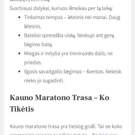
Svarbiausi dalykai, kuriuos išmokau per tą laiką:
Tinkamas tempas – lėtesnis nei manai. Daug
lėtesnis.
Bateliai sprendžia viską. Neskupi ant gerų
bėgimo batų.
Miegas ir mityba yra treniruotės dalis, ne
priedas.
Ilgasis savaitgalio bėgimas – šventas. Neleisk
nieko jo sugadinti.
Kauno Maratono Trasa – Ko
Tikėtis
Kauno maratono trasa yra tiesiog graži. Tai ne koks
pramoninis rajonas ar pilkos gatvės – čia
bėgi per