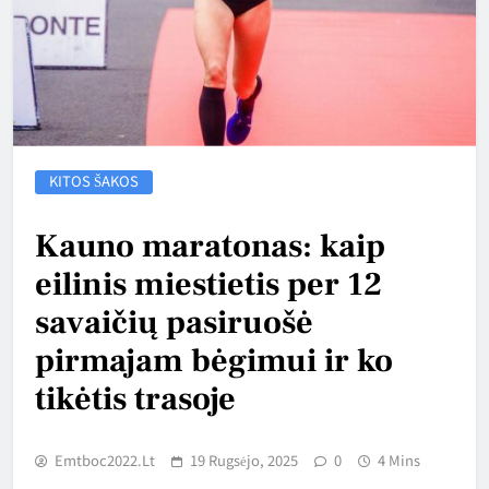
KITOS ŠAKOS
Kauno maratonas: kaip
eilinis miestietis per 12
savaičių pasiruošė
pirmajam bėgimui ir ko
tikėtis trasoje
Emtboc2022.lt
19 Rugsėjo, 2025
0
4 Mins