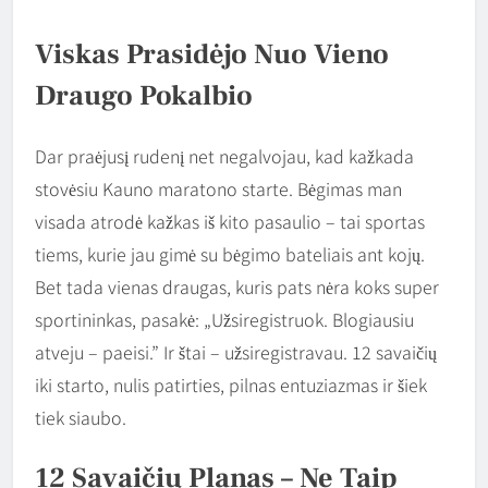
Viskas Prasidėjo Nuo Vieno
Draugo Pokalbio
Dar praėjusį rudenį net negalvojau, kad kažkada
stovėsiu Kauno maratono starte. Bėgimas man
visada atrodė kažkas iš kito pasaulio – tai sportas
tiems, kurie jau gimė su bėgimo bateliais ant kojų.
Bet tada vienas draugas, kuris pats nėra koks super
sportininkas, pasakė: „Užsiregistruok. Blogiausiu
atveju – paeisi.” Ir štai – užsiregistravau. 12 savaičių
iki starto, nulis patirties, pilnas entuziazmas ir šiek
tiek siaubo.
12 Savaičių Planas – Ne Taip