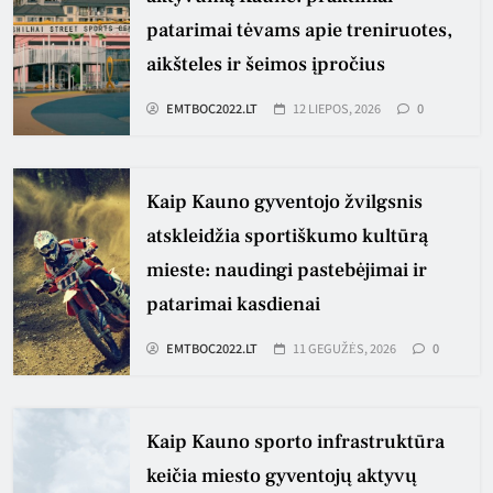
patarimai tėvams apie treniruotes,
aikšteles ir šeimos įpročius
EMTBOC2022.LT
12 LIEPOS, 2026
0
Kaip Kauno gyventojo žvilgsnis
atskleidžia sportiškumo kultūrą
mieste: naudingi pastebėjimai ir
patarimai kasdienai
EMTBOC2022.LT
11 GEGUŽĖS, 2026
0
Kaip Kauno sporto infrastruktūra
keičia miesto gyventojų aktyvų