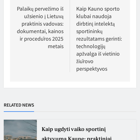
tarp
Palaikų pervežimo iš
Kaip Kauno sporto
užsienio į Lietuvą
klubai naudoja
įrašų
praktinis vadovas:
dirbtinį intelektą
dokumentai, kainos
sportininkų
ir procedūros 2025
rezultatams gerinti:
metais
technologijų
apžvalga iš vietinio
žiūrovo
perspektyvos
RELATED NEWS
Kaip ugdyti vaiko sportinį
aktyvumą Kaune: praktiniai