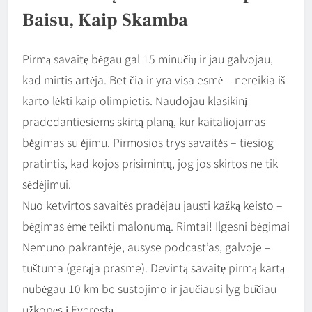
Baisu, Kaip Skamba
Pirmą savaitę bėgau gal 15 minučių ir jau galvojau,
kad mirtis artėja. Bet čia ir yra visa esmė – nereikia iš
karto lėkti kaip olimpietis. Naudojau klasikinį
pradedantiesiems skirtą planą, kur kaitaliojamas
bėgimas su ėjimu. Pirmosios trys savaitės – tiesiog
pratintis, kad kojos prisimintų, jog jos skirtos ne tik
sėdėjimui.
Nuo ketvirtos savaitės pradėjau jausti kažką keisto –
bėgimas ėmė teikti malonumą. Rimtai! Ilgesni bėgimai
Nemuno pakrantėje, ausyse podcast’as, galvoje –
tuštuma (gerąja prasme). Devintą savaitę pirmą kartą
nubėgau 10 km be sustojimo ir jaučiausi lyg būčiau
užkopęs į Everestą.