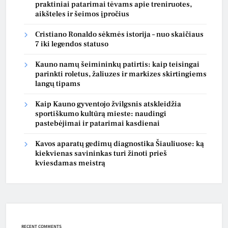
praktiniai patarimai tėvams apie treniruotes,
aikšteles ir šeimos įpročius
Cristiano Ronaldo sėkmės istorija – nuo skaičiaus
7 iki legendos statuso
Kauno namų šeimininkų patirtis: kaip teisingai
parinkti roletus, žaliuzes ir markizes skirtingiems
langų tipams
Kaip Kauno gyventojo žvilgsnis atskleidžia
sportiškumo kultūrą mieste: naudingi
pastebėjimai ir patarimai kasdienai
Kavos aparatų gedimų diagnostika Šiauliuose: ką
kiekvienas savininkas turi žinoti prieš
kviesdamas meistrą
RECENT COMMENTS