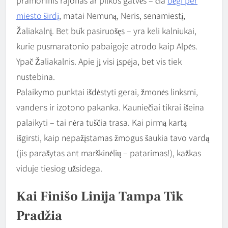
miesto širdį
, matai Nemuną, Neris, senamiestį,
Žaliakalnį. Bet būk pasiruošęs – yra keli kalniukai,
kurie pusmaratonio pabaigoje atrodo kaip Alpės.
Ypač Žaliakalnis. Apie jį visi įspėja, bet vis tiek
nustebina.
Palaikymo punktai išdėstyti gerai, žmonės linksmi,
vandens ir izotono pakanka. Kauniečiai tikrai išeina
palaikyti – tai nėra tuščia trasa. Kai pirmą kartą
išgirsti, kaip nepažįstamas žmogus šaukia tavo vardą
(jis parašytas ant marškinėlių – patarimas!), kažkas
viduje tiesiog užsidega.
Kai Finišo Linija Tampa Tik
Pradžia