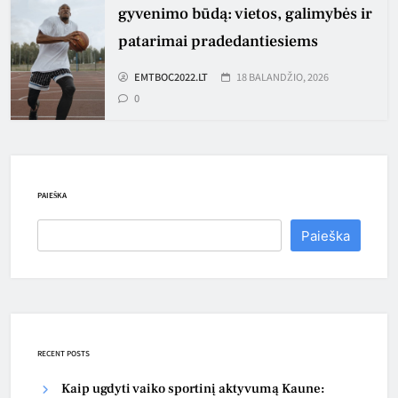
gyvenimo būdą: vietos, galimybės ir
patarimai pradedantiesiems
EMTBOC2022.LT
18 BALANDŽIO, 2026
0
PAIEŠKA
Paieška
RECENT POSTS
Kaip ugdyti vaiko sportinį aktyvumą Kaune: