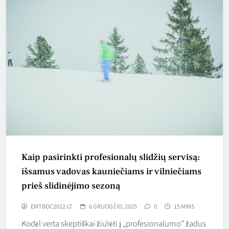
Kaip pasirinkti profesionalų slidžių servisą:
išsamus vadovas kauniečiams ir vilniečiams
prieš slidinėjimo sezoną
EMTBOC2022.LT
6 GRUODŽIO, 2025
0
15 MINS
Kodėl verta skeptiškai žiūrėti į „profesionalumo” žadus