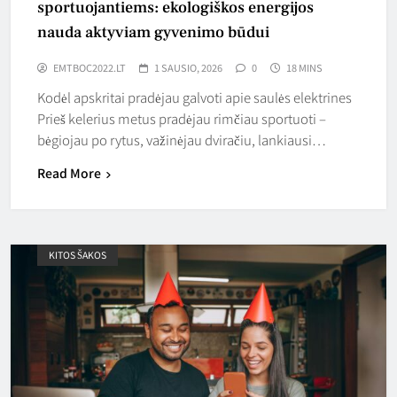
sportuojantiems: ekologiškos energijos
nauda aktyviam gyvenimo būdui
EMTBOC2022.LT
1 SAUSIO, 2026
0
18 MINS
Kodėl apskritai pradėjau galvoti apie saulės elektrines
Prieš kelerius metus pradėjau rimčiau sportuoti –
bėgiojau po rytus, važinėjau dviračiu, lankiausi…
Read More
KITOS ŠAKOS