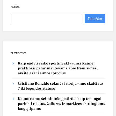
PAIEŠKA
Paieška
RECENT POSTS
Kaip ugdyti vaiko sportinį aktyvumą Kaune:
praktiniai patarimai tėvams apie treniruotes,
aikšteles ir šeimos įpročius
Cristiano Ronaldo sėkmės istorija – nuo skaičiaus
7 iki legendos statuso
Kauno namų šeimininkų patirtis: kaip teisingai
parinkti roletus, žaliuzes ir markizes skirtingiems
langų tipams