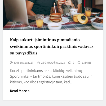
Kaip sukurti įsimintinus gimtadienio
sveikinimus sportininkui: praktinis vadovas
su pavyzdžiais
EMTBOC2022.LT
26 GRUODŽIO, 2025
0
13 MINS
Kodėl sportininkams reikia kitokių sveikinimų
Sportininkai – tai žmonės, kurie kasdien įrodo sau ir
kitiems, kad ribos egzistuoja tam, kad…
Read More