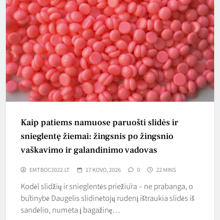
Kaip patiems namuose paruošti slidės ir
snieglentę žiemai: žingsnis po žingsnio
vaškavimo ir galandinimo vadovas
EMTBOC2022.LT
17 KOVO, 2026
0
22 MINS
Kodėl slidžių ir snieglentės priežiūra – ne prabanga, o
būtinybė Daugelis slidinėtojų rudenį ištraukia slidės iš
sandėlio, numeta į bagažinę…