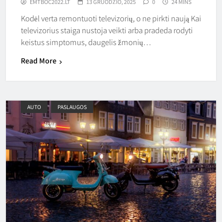
EMTBOC2022.LT
13 GRUODŽIO, 2025
0
24 MINS
Kodėl verta remontuoti televizorių, o ne pirkti naują Kai
televizorius staiga nustoja veikti arba pradeda rodyti
keistus simptomus, daugelis žmonių…
Read More
AUTO
PASLAUGOS