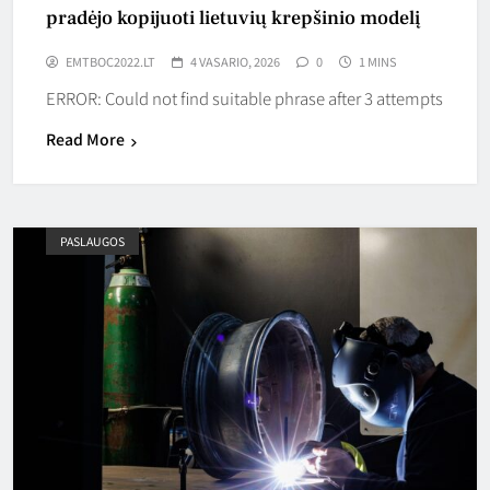
pradėjo kopijuoti lietuvių krepšinio modelį
EMTBOC2022.LT
4 VASARIO, 2026
0
1 MINS
ERROR: Could not find suitable phrase after 3 attempts
Read More
PASLAUGOS