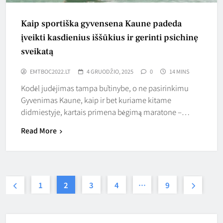
Kaip sportiška gyvensena Kaune padeda
įveikti kasdienius iššūkius ir gerinti psichinę
sveikatą
EMTBOC2022.LT
4 GRUODŽIO, 2025
0
14 MINS
Kodėl judėjimas tampa būtinybe, o ne pasirinkimu
Gyvenimas Kaune, kaip ir bet kuriame kitame
didmiestyje, kartais primena bėgimą maratone –…
Read More
1
2
3
4
…
9