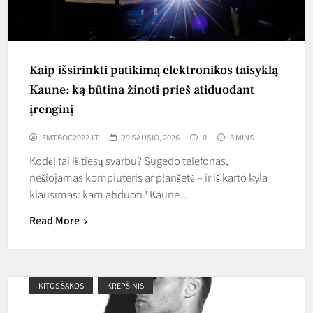
Kaip išsirinkti patikimą elektronikos taisyklą
Kaune: ką būtina žinoti prieš atiduodant
įrenginį
EMTBOC2022.LT
29 SAUSIO, 2026
0
5 MINS
Kodėl tai iš tiesų svarbu? Sugedo telefonas,
nešiojamas kompiuteris ar planšetė – ir iš karto kyla
klausimas: kam atiduoti? Kaune…
Read More
KITOS ŠAKOS
KREPŠINIS