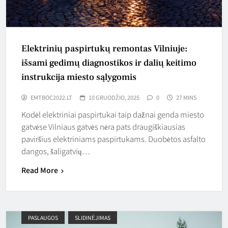
Elektrinių paspirtukų remontas Vilniuje:
išsami gedimų diagnostikos ir dalių keitimo
instrukcija miesto sąlygomis
EMTBOC2022.LT
10 GRUODŽIO, 2025
0
27 MINS
Kodėl elektriniai paspirtukai taip dažnai genda miesto
gatvėse Vilniaus gatvės nėra pats draugiškiausias
paviršius elektriniams paspirtukams. Duobėtos asfalto
dangos, šaligatvių…
Read More
PASLAUGOS
SLIDINĖJIMAS