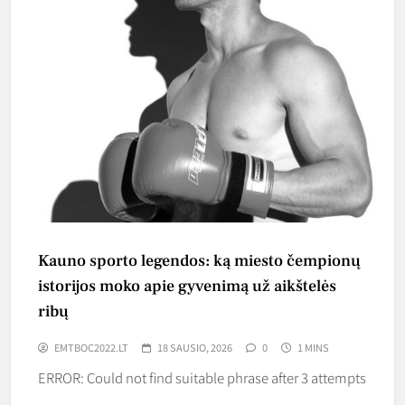
Kauno sporto legendos: ką miesto čempionų
istorijos moko apie gyvenimą už aikštelės
ribų
EMTBOC2022.LT
18 SAUSIO, 2026
0
1 MINS
ERROR: Could not find suitable phrase after 3 attempts