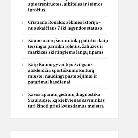
apie treniruotes, aikšteles ir šeimos
įpročius
Cristiano Ronaldo sėkmės istorija –
nuo skaičiaus 7 iki legendos statuso
Kauno namų šeimininkų patirtis: kaip
teisingai parinkti roletus, žaliuzes ir
markizes skirtingiems langų tipams
Kaip Kauno gyventojo žvilgsnis
atskleidžia sportiškumo kultūrą
mieste: naudingi pastebėjimai ir
patarimai kasdienai
Kavos aparatų gedimų diagnostika
Šiauliuose: ką kiekvienas savininkas
turi žinoti prieš kviesdamas meistrą