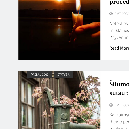
proced
EMTBOC2
Netekties 
miršta užs
išgyvenim
Read Mor
PASLAUGOS
STATYBA
Šilumos
sutaup
EMTBOC2
Kai kaimyn
išleido pe
patikrinti