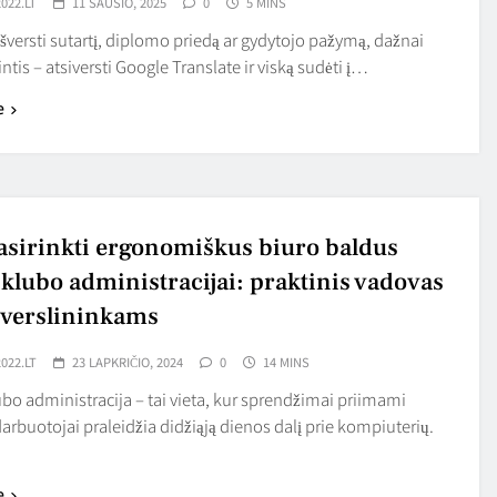
022.LT
11 SAUSIO, 2025
0
5 MINS
 išversti sutartį, diplomo priedą ar gydytojo pažymą, dažnai
ntis – atsiversti Google Translate ir viską sudėti į…
e
asirinkti ergonomiškus biuro baldus
 klubo administracijai: praktinis vadovas
verslininkams
022.LT
23 LAPKRIČIO, 2024
0
14 MINS
bo administracija – tai vieta, kur sprendžimai priimami
 darbuotojai praleidžia didžiąją dienos dalį prie kompiuterių.
e