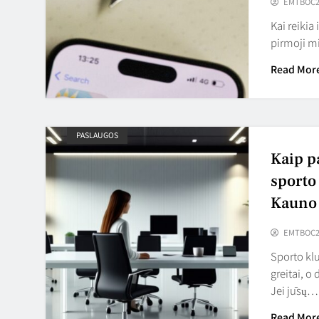
EMTBOC2
Kai reikia
pirmoji mi
Read Mor
PASLAUGOS
Kaip p
sporto
Kauno 
EMTBOC2
Sporto klu
greitai, o
Jei jūsų…
Read Mor