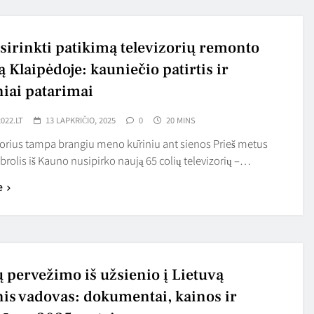
šsirinkti patikimą televizorių remonto
 Klaipėdoje: kauniečio patirtis ir
niai patarimai
022.LT
13 LAPKRIČIO, 2025
0
20 MINS
zorius tampa brangiu meno kūriniu ant sienos Prieš metus
olis iš Kauno nusipirko naują 65 colių televizorių –…
e
ų pervežimo iš užsienio į Lietuvą
nis vadovas: dokumentai, kainos ir