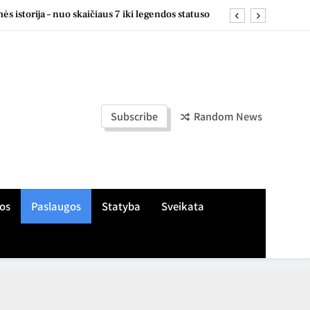
s istorija – nuo skaičiaus 7 iki legendos statuso
, žaliuzes ir markizes skirtingiems langų tipams
e: naudingi pastebėjimai ir patarimai kasdienai
s apie treniruotes, aikšteles ir šeimos įpročius
Subscribe
Random News
s istorija – nuo skaičiaus 7 iki legendos statuso
, žaliuzes ir markizes skirtingiems langų tipams
e: naudingi pastebėjimai ir patarimai kasdienai
os
Paslaugos
Statyba
Sveikata