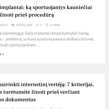
implantai: ką sportuojantys kauniečiai
 žinoti prieš procedūrą
022.LT
4 KOVO, 2025
0
13 MINS
nė odontologija: kada implantai tampa būtinybe? Dantų
s – problema, su kuria susiduria įvairaus amžiaus žmonės.
aktualu sportuojančiam…
e
sirinkti internetinį vertėją: 7 kriterijai,
s turėtumėte žinoti prieš verčiant
us dokumentus