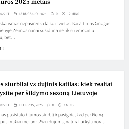
ūros 2025 metais
022.LT
15 RUGSĖJO, 2025
0
12 MINS
skausmas nepasirenka laiko ir vietos. Kai artimas žmogus
ienyje, šeimos nariai susiduria ne tik su emociniu
u, bet…
e
 siurbliai vs dujinis katilas: kiek realiai
ysite per šildymo sezoną Lietuvoje
022.LT
13 LIEPOS, 2025
0
7 MINS
as pasistato šilumos siurblį ir pasigiria, kad per žiemą
rpus mažiau nei anksčiau dujoms, natūraliai kyla noras
,…