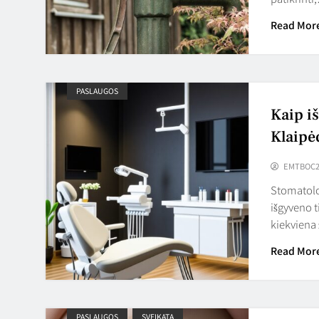
Read Mor
PASLAUGOS
Kaip i
Klaipė
EMTBOC2
Stomatolo
išgyveno t
kiekviena
Read Mor
PASLAUGOS
SVEIKATA