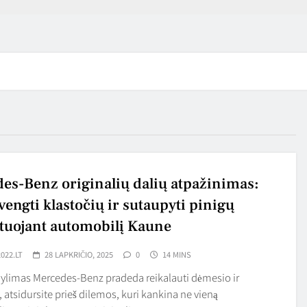
es-Benz originalių dalių atpažinimas:
vengti klastočių ir sutaupyti pinigų
uojant automobilį Kaune
022.LT
28 LAPKRIČIO, 2025
0
14 MINS
mylimas Mercedes-Benz pradeda reikalauti dėmesio ir
, atsidursite prieš dilemos, kuri kankina ne vieną