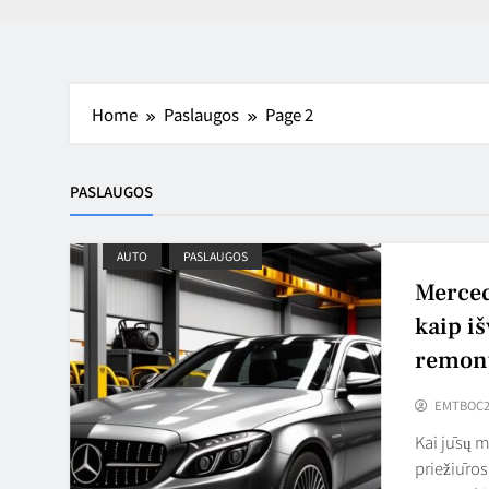
Home
Paslaugos
Page 2
PASLAUGOS
AUTO
PASLAUGOS
Merced
kaip iš
remont
EMTBOC2
Kai jūsų 
priežiūros