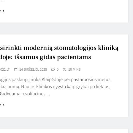
e
šsirinkti modernią stomatologijos kliniką
doje: išsamus gidas pacientams
022.LT
14 BIRŽELIO, 2025
0
10 MINS
gijos paslaugų rinka Klaipėdoje per pastaruosius metus
ikrą bumą. Naujos klinikos dygsta kaip grybai po lietaus,
 žadėdama revoliucines…
e