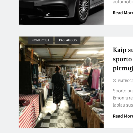
automobil
Read Mor
KOMERCIJA
PASLAUGOS
Kaip s
sporto
pirmųj
EMTBOC2
Sporto pre
žmonių re
labiau su
Read Mor