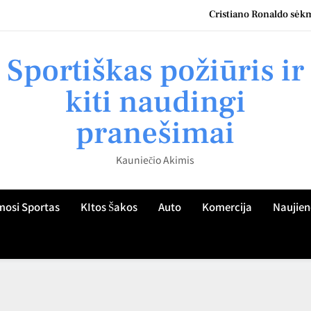
Cristiano Ronaldo sėkmė
Kauno namų šeimininkų patirtis: kaip teisingai parinkti roletus
Sportiškas požiūris ir
Kaip Kauno gyventojo žvilgsnis atskleidžia sportiškumo kultūrą miest
kiti naudingi
Kaip ugdyti vaiko sportinį aktyvumą Kaune: praktiniai patarimai tėvam
pranešimai
Cristiano Ronaldo sėkmė
Kauniečio Akimis
Kauno namų šeimininkų patirtis: kaip teisingai parinkti roletus
Kaip Kauno gyventojo žvilgsnis atskleidžia sportiškumo kultūrą miest
mosi Sportas
KItos Šakos
Auto
Komercija
Naujien