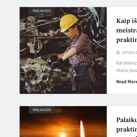
PASLAUGOS
Kaip i
meistrą
prakti
EMTBOC2
Kai televi
mano pusbr
Read Mor
PASLAUGOS
Palaik
prakti