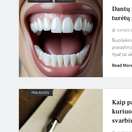
Dantų 
turėtų
EMTBOC2
Šiuolaiki
praradima
Ypač tai 
Read Mor
PASLAUGOS
Kaip pa
kuriuo
svarbi