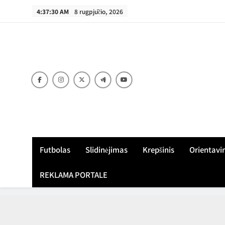
Skip
4:37:31 AM
8 rugpjūčio, 2026
to
content
Futbolas
Slidinėjimas
Krepšinis
Orientavi
REKLAMA PORTALE