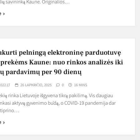
ių savininką Kaune. Originalios…
e
ukurti pelningą elektroninę parduotuvę
 prekėms Kaune: nuo rinkos analizės iki
ų pardavimų per 90 dienų
022.LT
26 LAPKRIČIO, 2025
0
16 MINS
kių rinka Lietuvoje išgyvena tikrą pakilimą. Vis daugiau
nkasi aktyvų gyvenimo būdą, o COVID-19 pandemija dar
stiprino…
e